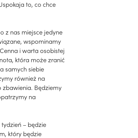
 Uspokaja to, co chce
o z nas miejsce jedyne
 związane, wspominamy
Cenna i warta osobistej
lnota, która może zranić
na samych siebie
rzymy również na
go zbawienia. Będziemy
Popatrzymy na
 tydzień – będzie
m, który będzie