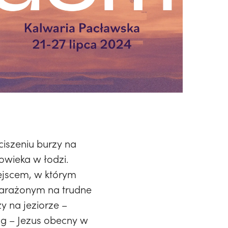
ciszeniu burzy na
owieka w łodzi.
ejscem, w którym
narażonym na trudne
y na jeziorze –
óg – Jezus obecny w