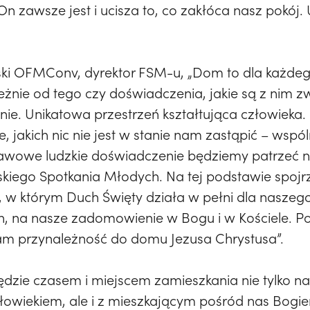
n zawsze jest i ucisza to, co zakłóca nasz pokój.
rski OFMConv, dyrektor FSM-u, „Dom to dla każdeg
eżnie od tego czy doświadczenia, jakie są z nim
ie. Unikatowa przestrzeń kształtująca człowieka. 
e, jakich nic nie jest w stanie nam zastąpić – wspó
stawowe ludzkie doświadczenie będziemy patrzeć 
skiego Spotkania Młodych. Na tej podstawie spoj
e, w którym Duch Święty działa w pełni dla nasze
ch, na nasze zadomowienie w Bogu i w Kościele. 
nam przynależność do domu Jezusa Chrystusa”.
dzie czasem i miejscem zamieszkania nie tylko na
złowiekiem, ale i z mieszkającym pośród nas Bogie