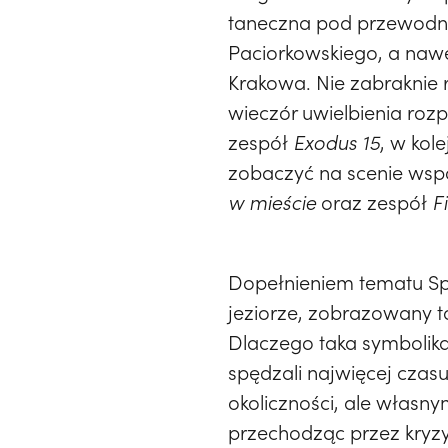
taneczna pod przewodn
Paciorkowskiego, a nawet
Krakowa. Nie zabraknie 
wieczór uwielbienia ro
zespół
Exodus 15
, w kol
zobaczyć na scenie ws
w mieście
oraz zespół
Fi
Dopełnieniem tematu Spot
jeziorze, zobrazowany t
Dlaczego taka symbolika
spędzali najwięcej czas
okoliczności, ale własny
przechodząc przez kryzy