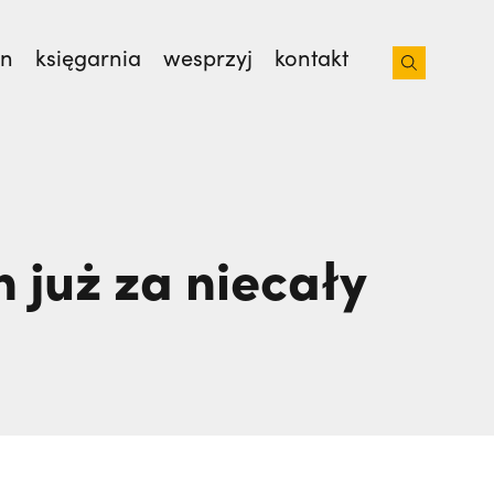
on
księgarnia
wesprzyj
kontakt
 z bratem na lotnisko. Nie wiedziała, że
 od 35 lat. | JESTEM
 już za niecały