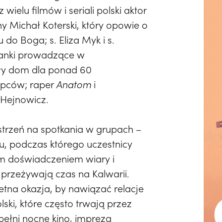
 wielu filmów i seriali polski aktor
ny Michał Koterski, który opowie o
do Boga; s. Eliza Myk i s.
kanki prowadzące w
ły dom dla ponad 60
opców; raper
Anatom
i
j Hejnowicz.
estrzeń na spotkania w grupach –
, podczas którego uczestnicy
im doświadczeniem wiary i
przeżywają czas na Kalwarii.
etna okazja, by nawiązać relacje
lski, które często trwają przez
pełni nocne kino, impreza