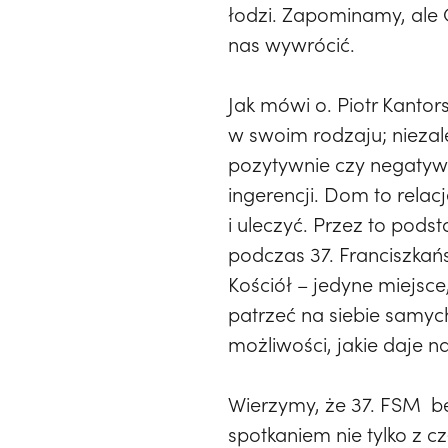
łodzi. Zapominamy, ale O
nas wywrócić.
Jak mówi o. Piotr Kanto
w swoim rodzaju; niezal
pozytywnie czy negatywn
ingerencji. Dom to relacj
i uleczyć. Przez to pod
podczas 37. Franciszkań
Kościół – jedyne miejsc
patrzeć na siebie samy
możliwości, jakie daje 
Wierzymy, że 37. FSM bę
spotkaniem nie tylko z c