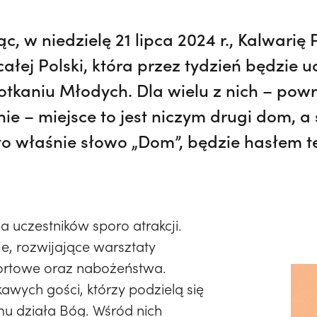
ąc, w niedzielę 21 lipca 2024 r., Kalwar
ałej Polski, która przez tydzień będzie 
otkaniu Młodych. Dla wielu z nich – pow
ie – miejsce to jest niczym drugi dom, a
I to właśnie słowo „Dom”, będzie hasłem t
a uczestników sporo atrakcji.
e, rozwijające warsztaty
ortowe oraz nabożeństwa.
awych gości, którzy podzielą się
omu działa Bóg. Wśród nich