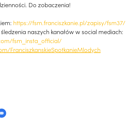
ienności. Do zobaczenia!
kiem:
https://fsm.franciszkanie.pl/zapisy/fsm37/
śledzenia naszych kanałów w social mediach:
om/fsm_insta_official/
om/FranciszkanskieSpotkanieMlodych