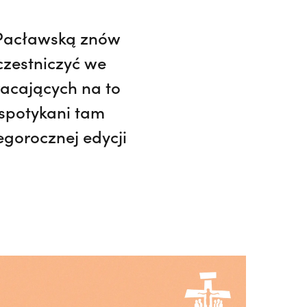
ię Pacławską znów
uczestniczyć we
racających na to
 spotykani tam
egorocznej edycji