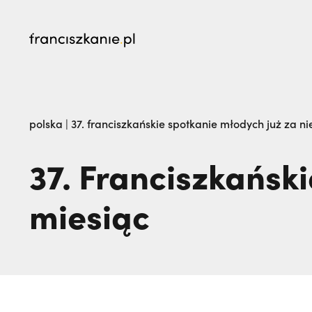
najczęściej wyszukiwane
Dlaczego terroryści bali się dwóch polskich 
polska
|
37. franciszkańskie spotkanie młodych już za ni
żegna go na zawsze. Maria Kozieł | JESTEM,
37. Franciszkańsk
miesiąc