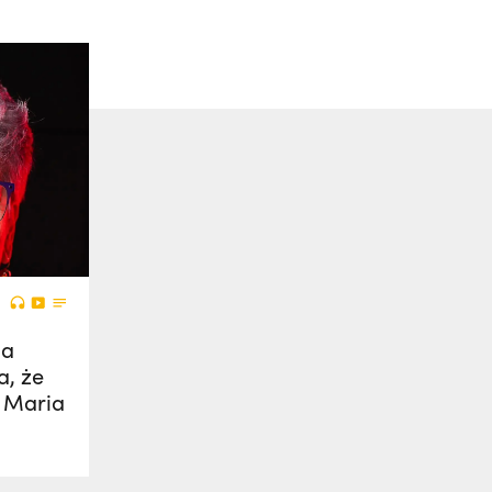
na
a, że
 Maria