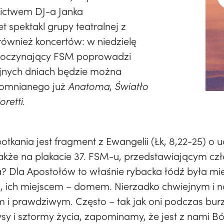
ictwem DJ-a Janka
 spektakl grupy teatralnej z
również koncertów: w niedzielę
zpoczynający FSM poprowadzi
ejnych dniach będzie można
pomnianego już
Anatoma
,
Światło
oretti
.
kania jest fragment z Ewangelii (Łk, 8,22-25) o u
akże na plakacie 37. FSM-u, przedstawiającym czł
? Dla Apostołów to właśnie rybacka łódź była mi
u, ich miejscem – domem. Nierzadko chwiejnym i 
m i prawdziwym. Często – tak jak oni podczas burz
sy i sztormy życia, zapominamy, że jest z nami B