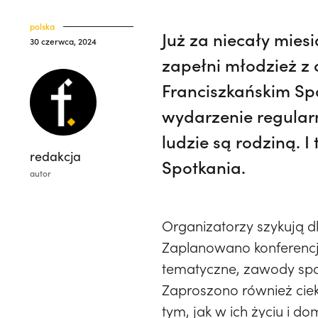
polska
Już za niecały miesi
30 czerwca, 2024
zapełni młodzież z c
Franciszkańskim Sp
wydarzenie regularn
ludzie są rodziną. 
redakcja
Spotkania.
autor
Organizatorzy szykują dl
Zaplanowano konferencj
tematyczne, zawody sp
Zaproszono również ciek
tym, jak w ich życiu i d