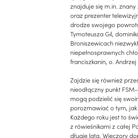
znajduje się m.in. znany z
oraz prezenter telewizyj
drodze swojego powrotu 
Tymoteusza Gil, domini
Broniszewicach niezwyk
niepełnosprawnych chł
franciszkanin, o. Andrze
Zajdzie się również prz
nieodłączny punkt FSM-u
mogą podzielić się swo
porozmawiać o tym, jak 
Każdego roku jest to świ
z rówieśnikami z całej Po
długie lata. Wieczory do