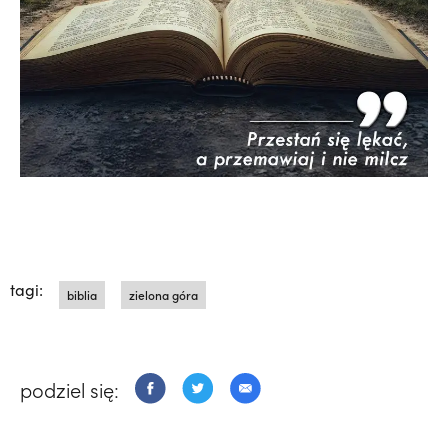
tagi:
biblia
zielona góra
podziel się: