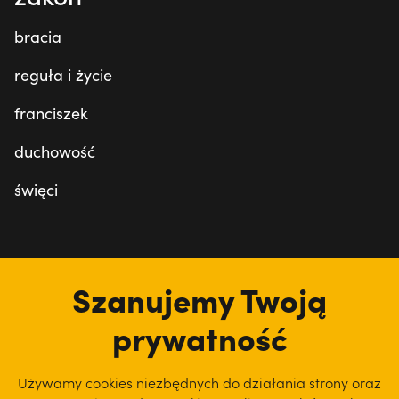
bracia
reguła i życie
franciszek
duchowość
święci
tu jesteśmy
Szanujemy Twoją
prywatność
Używamy cookies niezbędnych do działania strony oraz