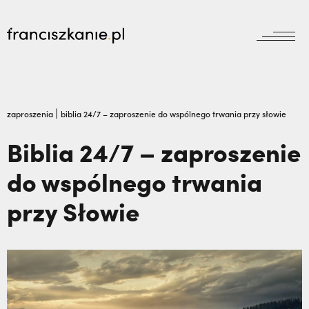
aktualności
Wyszukiwarka
jubileusz800
jubileusz
|
zaproszenia
biblia 24/7 – zaproszenie do wspólnego trwania przy słowie
prowincja
Biblia 24/7 – zaproszenie
odpust
wydarzenia
do wspólnego trwania
zakon
wydarzenia
prowincja
bracia mniejsi
przy Słowie
dokumenty
księgarnia
powołanie
reguła i życie
najczęściej wyszukiwane
biblioteka
dzieła
wesprzyj
franciszek
„Nie jedź na misje, dopóki matka żyje!”
misje
duchowość
Najtrudniejsza rozmowa braci bliźniaków. |
kontakt