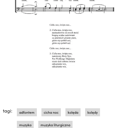
tagi:
adfontem
cicha noc
kolęda
kolędy
muzyka
muzyka liturgiczna