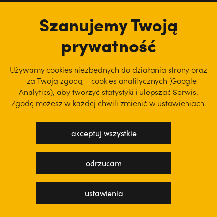
tu jesteśmy
Szanujemy Twoją
prywatność
Używamy cookies niezbędnych do działania strony oraz
– za Twoją zgodą – cookies analitycznych (Google
Analytics), aby
tworzyć statystyki i ulepszać Serwis.
Zgodę możesz w każdej chwili zmienić w ustawieniach.
akceptuj wszystkie
polityka prywatności
regulamin serwisu
odrzucam
projekt: WEBsellent
wykonanie: techbees
ustawienia