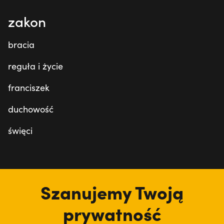
zakon
bracia
reguła i życie
franciszek
duchowość
święci
tu jesteśmy
Szanujemy Twoją
prywatność