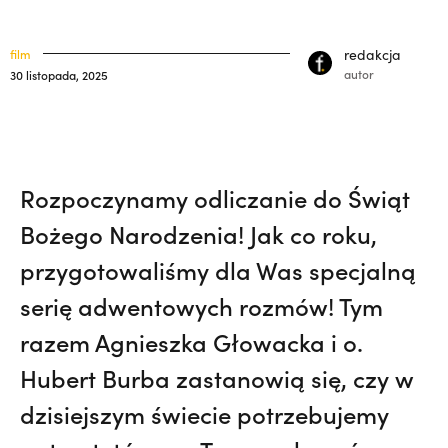
Pojechała z bratem na lotnisko. Nie
klasztory
święci
wiedziała, że żegna go na zawsze. Maria
redakcja
film
kuria prowincjalna
Kozieł | JESTEM,
On ocalał, jego bracia
autor
30 listopada, 2025
zginęli. Z tym pytaniem żyje od 35 lat. |
ochrona małoletnich
JESTEM
Rozpoczynamy odliczanie do Świąt
Bożego Narodzenia! Jak co roku,
przygotowaliśmy dla Was specjalną
serię adwentowych rozmów! Tym
razem Agnieszka Głowacka i o.
Hubert Burba zastanowią się, czy w
dzisiejszym świecie potrzebujemy