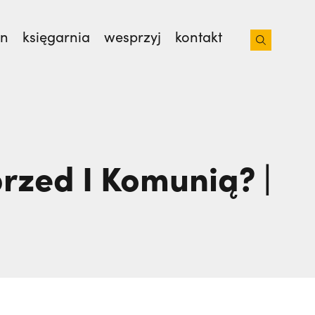
on
księgarnia
wesprzyj
kontakt
 z bratem na lotnisko. Nie wiedziała, że
 od 35 lat. | JESTEM
rzed I Komunią? |