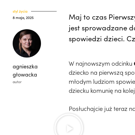
styl życia
Maj to czas Pierwsz
8 maja, 2025
jest sprowadzane do
spowiedzi dzieci. C
W najnowszym odcinku 𝐆
agnieszka
dziecko na pierwszą sp
głowacka
młodym ludziom spowied
autor
dziecku komunię na kole
Posłuchajcie już teraz na k