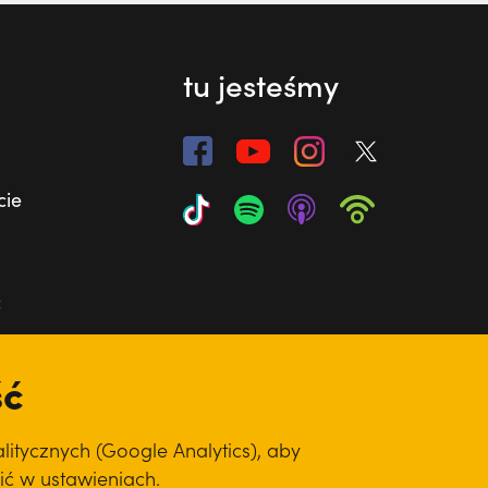
tu jesteśmy
cie
ć
ść
itycznych (Google Analytics), aby
ić w ustawieniach.