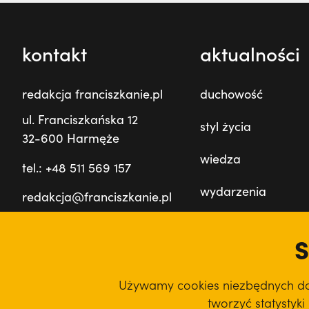
kontakt
aktualności
redakcja franciszkanie.pl
duchowość
ul. Franciszkańska 12
styl życia
32-600 Harmęże
wiedza
tel.: +48 511 569 157
wydarzenia
redakcja@franciszkanie.pl
prowincja
S
film
Używamy cookies niezbędnych do d
podcast
tworzyć statystyk