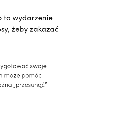
to to wydarzenie
osy, żeby zakazać
rzygotować swoje
zym może pomóc
na ​​„przesunąć”