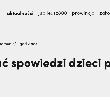
aktualności
jubileusz800
prowincja
zak
misjonarzy? O. Zdzisław Gogola | JESTEM,
Pojechała
 komunią? | god vibes
On ocalał, jego bracia zginęli. Z tym pytaniem żyje
ć spowiedzi dzieci p