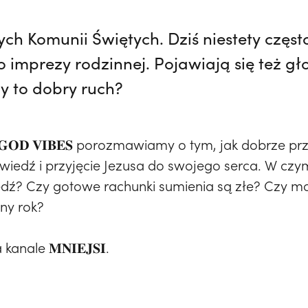
ych Komunii Świętych. Dziś niestety częs
 imprezy rodzinnej. Pojawiają się też gł
zy to dobry ruch?
𝐎𝐃 𝐕𝐈𝐁𝐄𝐒 porozmawiamy o tym, jak dobrze p
owiedź i przyjęcie Jezusa do swojego serca. W c
ź? Czy gotowe rachunki sumienia są złe? Czy moż
jny rok?
anale 𝐌𝐍𝐈𝐄𝐉𝐒𝐈.