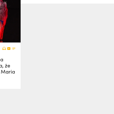
na
a, że
 Maria