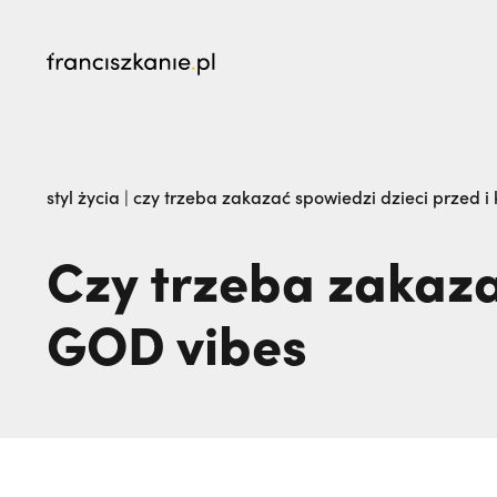
najczęściej wyszukiwane
Dlaczego terroryści bali się dwóch polskich 
styl życia
|
czy trzeba zakazać spowiedzi dzieci przed i
żegna go na zawsze. Maria Kozieł | JESTEM,
Czy trzeba zakaza
GOD vibes