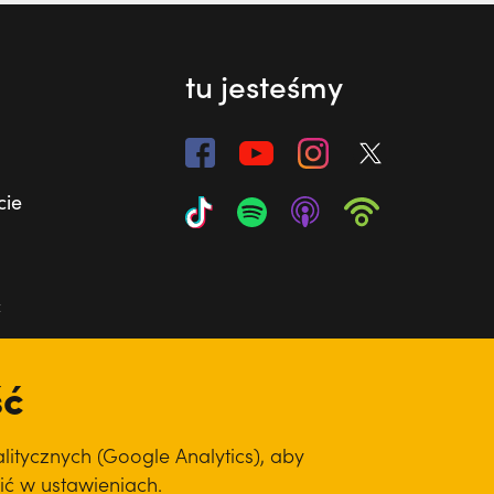
tu jesteśmy
cie
ć
ść
itycznych (Google Analytics), aby
ić w ustawieniach.