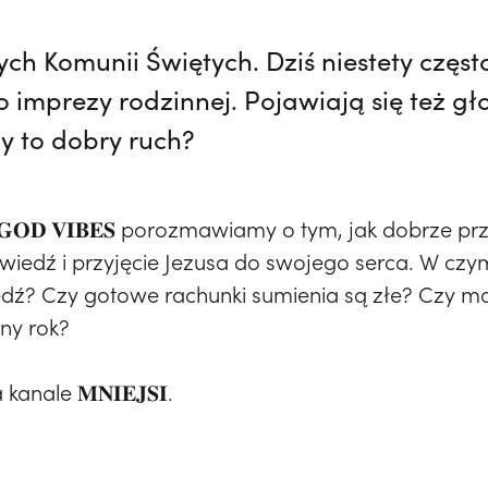
ych Komunii Świętych. Dziś niestety częs
 imprezy rodzinnej. Pojawiają się też gł
zy to dobry ruch?
𝐎𝐃 𝐕𝐈𝐁𝐄𝐒 porozmawiamy o tym, jak dobrze p
owiedź i przyjęcie Jezusa do swojego serca. W c
ź? Czy gotowe rachunki sumienia są złe? Czy moż
jny rok?
anale 𝐌𝐍𝐈𝐄𝐉𝐒𝐈.