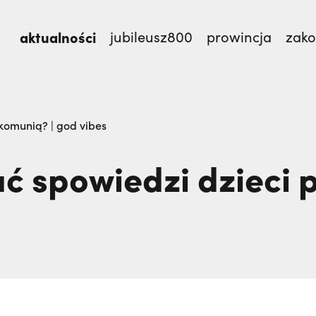
aktualności
jubileusz800
prowincja
zak
TEM,
Dlaczego terroryści bali się dwóch polskich m
 komunią? | god vibes
ć spowiedzi dzieci p