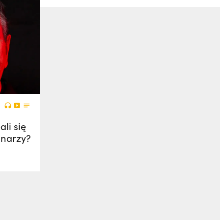
li się
onarzy?