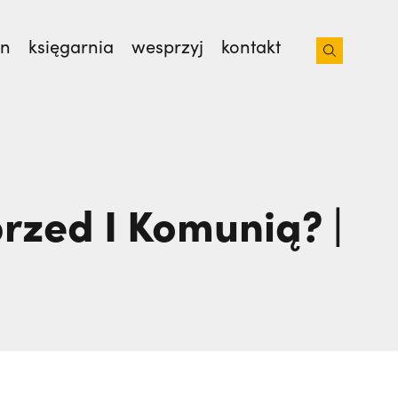
on
księgarnia
wesprzyj
kontakt
isjonarzy? | JESTEM,
Nie wiedziała, że żegna
rzed I Komunią? |