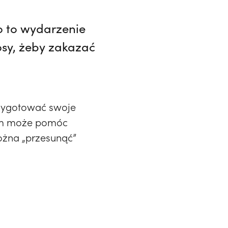
to to wydarzenie
osy, żeby zakazać
rzygotować swoje
zym może pomóc
na ​​„przesunąć”