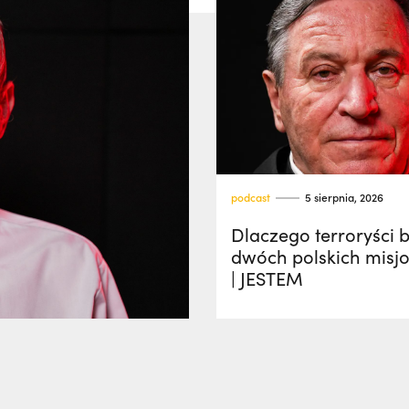
podcast
5 sierpnia, 2026
Dlaczego terroryści ba
dwóch polskich misj
| JESTEM