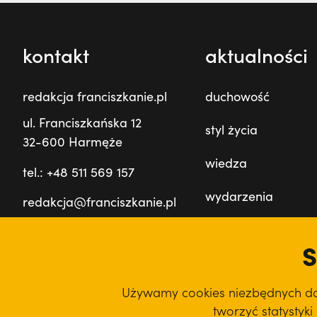
kontakt
aktualności
redakcja franciszkanie.pl
duchowość
ul. Franciszkańska 12
styl życia
32-600 Harmęże
wiedza
tel.: +48 511 569 157
wydarzenia
redakcja@franciszkanie.pl
prowincja
S
film
Używamy cookies niezbędnych do d
podcast
tworzyć statystyk