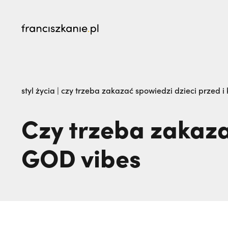
najczęściej wyszukiwane
„Nie jedź na misje, dopóki matka żyje!” | JES
styl życia
|
czy trzeba zakazać spowiedzi dzieci przed i
go na zawsze | JESTEM
Czy trzeba zakaza
GOD vibes