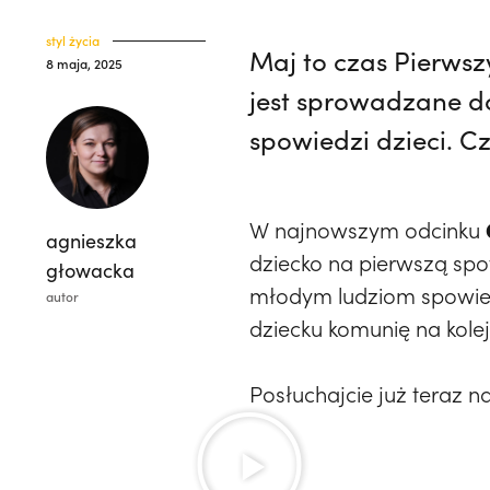
styl życia
Maj to czas Pierwsz
8 maja, 2025
jest sprowadzane do
spowiedzi dzieci. C
W najnowszym odcinku 𝐆
agnieszka
dziecko na pierwszą sp
głowacka
młodym ludziom spowied
autor
dziecku komunię na kole
Posłuchajcie już teraz na k