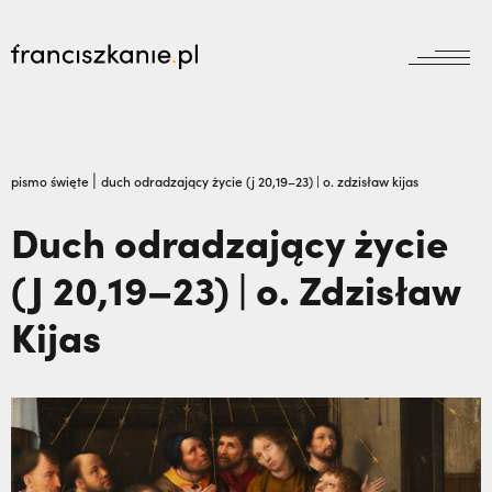
aktualności
Wyszukiwarka
jubileusz800
jubileusz
|
pismo święte
duch odradzający życie (j 20,19–23) | o. zdzisław kijas
prowincja
Duch odradzający życie
odpust
wydarzenia
(J 20,19–23) | o. Zdzisław
zakon
wydarzenia
prowincja
bracia mniejsi
Kijas
dokumenty
księgarnia
powołanie
reguła i życie
najczęściej wyszukiwane
biblioteka
dzieła
wesprzyj
franciszek
Dlaczego terroryści bali się dwóch polskich
misje
duchowość
misjonarzy? O. Zdzisław Gogola | JESTEM,
kontakt