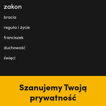
zakon
bracia
reguła i życie
franciszek
duchowość
święci
tu jesteśmy
Szanujemy Twoją
prywatność