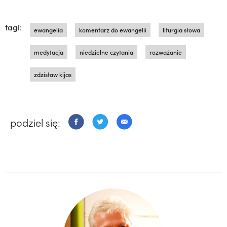
tagi:
ewangelia
komentarz do ewangelii
liturgia słowa
medytacja
niedzielne czytania
rozważanie
zdzisław kijas
podziel się: