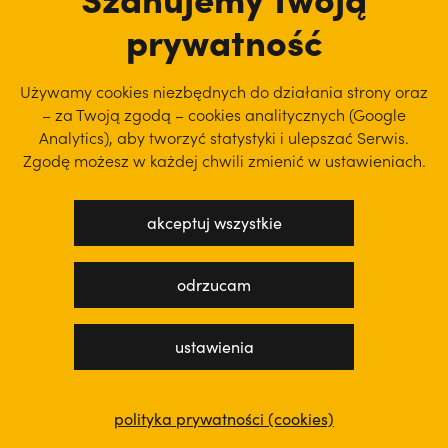
prowincja
prywatność
film
Używamy cookies niezbędnych do działania strony oraz
podcast
– za Twoją zgodą – cookies analitycznych (Google
Analytics), aby
tworzyć statystyki i ulepszać Serwis.
Zgodę możesz w każdej chwili zmienić w ustawieniach.
prowincja
akceptuj wszystkie
wydarzenia
prowincja
odrzucam
powołanie
ustawienia
dzieła
misje
polityka prywatności (cookies)