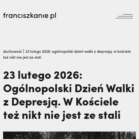
aktualności
Wyszukiwarka
jubileusz800
jubileusz
|
duchowość
23 lutego 2026: ogólnopolski dzień walki z depresją. w kościele
też nikt nie jest ze stali
prowincja
odpust
wydarzenia
23 lutego 2026:
zakon
wydarzenia
Ogólnopolski Dzień Walki
prowincja
bracia mniejsi
dokumenty
z Depresją. W Kościele
księgarnia
powołanie
reguła i życie
najczęściej wyszukiwane
biblioteka
też nikt nie jest ze stali
dzieła
wesprzyj
franciszek
Kalwaria Pacławska zaprasza na Wielki
misje
duchowość
Odpust.,
Nigdy nie przestać ufać (Mt 14, 22-
kontakt