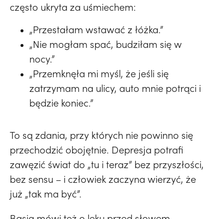
często ukryta za uśmiechem:
„Przestałam wstawać z łóżka.”
„Nie mogłam spać, budziłam się w
nocy.”
„Przemknęła mi myśl, że jeśli się
zatrzymam na ulicy, auto mnie potrąci i
będzie koniec.”
To są zdania, przy których nie powinno się
przechodzić obojętnie. Depresja potrafi
zawęzić świat do „tu i teraz” bez przyszłości,
bez sensu – i człowiek zaczyna wierzyć, że
już „tak ma być”.
Basia mówi też o lęku przed słowem