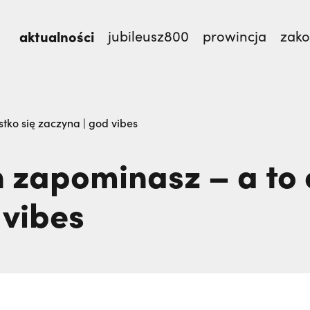
aktualności
jubileusz800
prowincja
zak
st.,
Nigdy nie przestać ufać (Mt 14, 22-33) | o. Zdzi
stko się zaczyna | god vibes
h zapominasz – a to 
 vibes