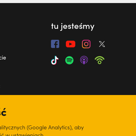
tu jesteśmy
cie
ć
ść
itycznych (Google Analytics), aby
ić w ustawieniach.