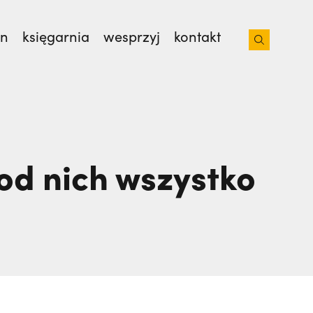
on
księgarnia
wesprzyj
kontakt
sław Kijas,
Otwierał misję w Pariacoto. Wrócił
od nich wszystko