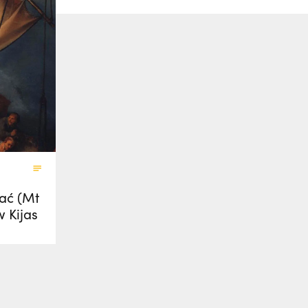
fać (Mt
w Kijas