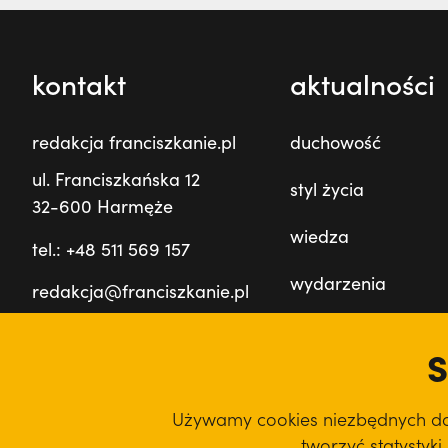
kontakt
aktualności
redakcja franciszkanie.pl
duchowość
ul. Franciszkańska 12
styl życia
32-600 Harmęże
wiedza
tel.: +48 511 569 157
wydarzenia
redakcja@franciszkanie.pl
prowincja
S
film
Używamy cookies niezbędnych do d
podcast
tworzyć statystyk