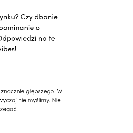
czynku? Czy dbanie
apominanie o
Odpowiedzi na te
ibes!
ś znacznie głębszego. W
czaj nie myślimy. Nie
trzegać.