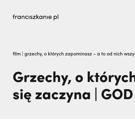
najczęściej wyszukiwane
Kalwaria Pacławska zaprasza na Wielki Odpu
film
|
grzechy, o których zapominasz – a to od nich wszy
na pogrzeb braci. | JESTEM
Grzechy, o któryc
się zaczyna | GOD