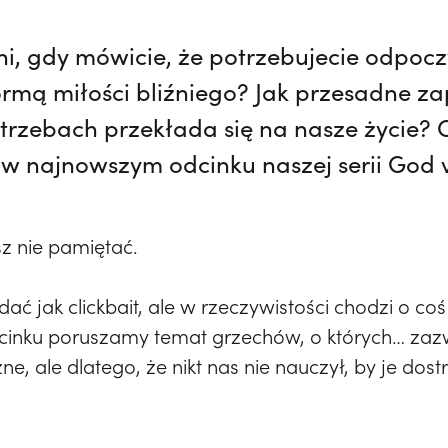
nni, gdy mówicie, że potrzebujecie odpo
ormą miłości bliźniego? Jak przesadne z
trzebach przekłada się na nasze życie? 
 w najnowszym odcinku naszej serii God v
z nie pamiętać.
ć jak clickbait, ale w rzeczywistości chodzi o co
nku poruszamy temat grzechów, o których… zazwy
ne, ale dlatego, że nikt nas nie nauczył, by je dos