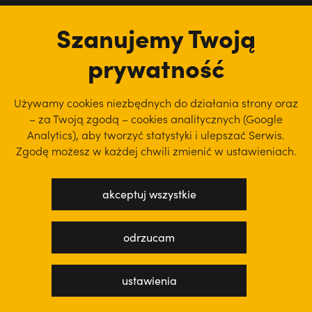
tu jesteśmy
Szanujemy Twoją
prywatność
Używamy cookies niezbędnych do działania strony oraz
– za Twoją zgodą – cookies analitycznych (Google
Analytics), aby
tworzyć statystyki i ulepszać Serwis.
Zgodę możesz w każdej chwili zmienić w ustawieniach.
akceptuj wszystkie
polityka prywatności
regulamin serwisu
odrzucam
projekt: WEBsellent
wykonanie: techbees
ustawienia