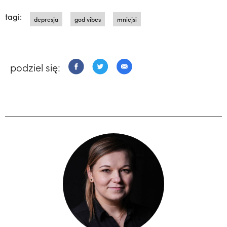
tagi:
depresja
god vibes
mniejsi
podziel się: