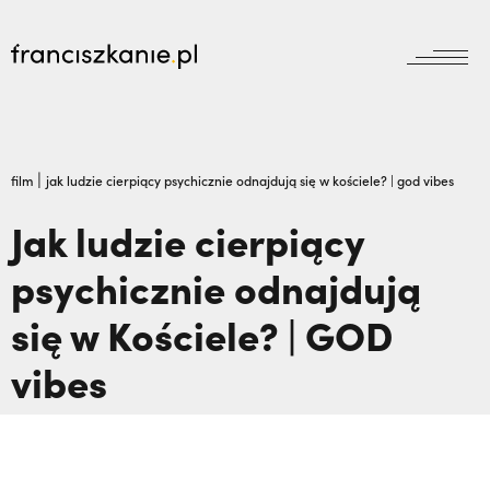
aktualności
Wyszukiwarka
jubileusz800
jubileusz
|
film
jak ludzie cierpiący psychicznie odnajdują się w kościele? | god vibes
prowincja
Jak ludzie cierpiący
odpust
wydarzenia
psychicznie odnajdują
zakon
wydarzenia
prowincja
bracia mniejsi
się w Kościele? | GOD
dokumenty
księgarnia
powołanie
reguła i życie
vibes
najczęściej wyszukiwane
biblioteka
dzieła
wesprzyj
franciszek
Dlaczego terroryści bali się dwóch polskich
misje
duchowość
misjonarzy? O. Zdzisław Gogola | JESTEM,
kontakt