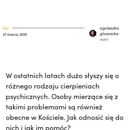
Pojechała z bratem na lotnisko. Nie
klasztory
święci
wiedziała, że żegna go na zawsze. Maria
kuria prowincjalna
Kozieł | JESTEM,
On ocalał, jego bracia
agnieszka
film
zginęli. Z tym pytaniem żyje od 35 lat. |
ochrona małoletnich
głowacka
27 marca, 2025
JESTEM
autor
W ostatnich latach dużo słyszy się o
różnego rodzaju cierpieniach
psychicznych. Osoby mierzące się z
takimi problemami są również
obecne w Kościele. Jak odnosić się do
nich i jak im pomóc?