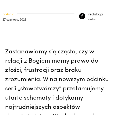
33) | o. Zdzisław Kijas,
Otwierał misję w
klasztory
święci
Pariacoto. Wrócił na pogrzeb braci. |
redakcja
podcast
kuria prowincjalna
JESTEM
autor
27 czerwca, 2026
ochrona małoletnich
Zastanawiamy się często, czy w
relacji z Bogiem mamy prawo do
złości, frustracji oraz braku
zrozumienia. W najnowszym odcinku
serii „słowotwórczy” przełamujemy
utarte schematy i dotykamy
najtrudniejszych aspektów