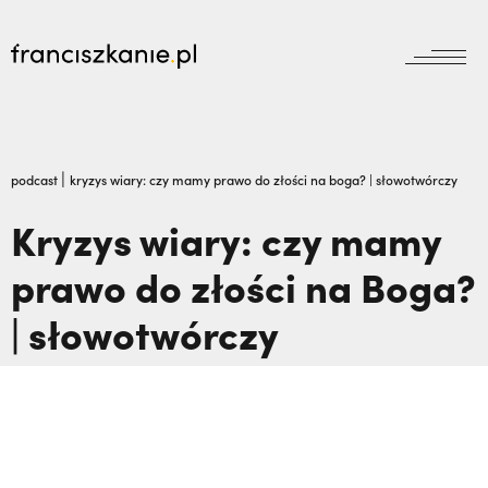
aktualności
Wyszukiwarka
jubileusz800
jubileusz
|
podcast
kryzys wiary: czy mamy prawo do złości na boga? | słowotwórczy
prowincja
Kryzys wiary: czy mamy
odpust
wydarzenia
prawo do złości na Boga?
zakon
wydarzenia
prowincja
bracia mniejsi
| słowotwórczy
dokumenty
księgarnia
powołanie
reguła i życie
najczęściej wyszukiwane
biblioteka
dzieła
wesprzyj
franciszek
Kalwaria Pacławska zaprasza na Wielki
misje
duchowość
Odpust.,
Nigdy nie przestać ufać (Mt 14, 22-
kontakt