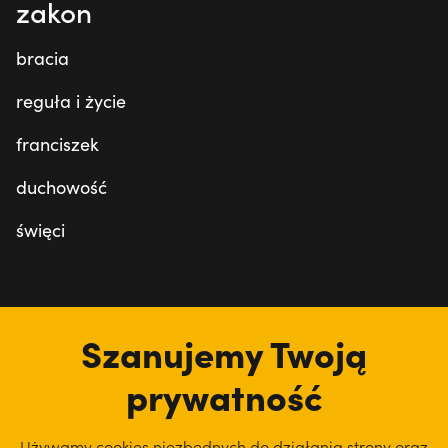
zakon
bracia
reguła i życie
franciszek
duchowość
święci
tu jesteśmy
Szanujemy Twoją
prywatność
Używamy cookies niezbędnych do działania strony oraz