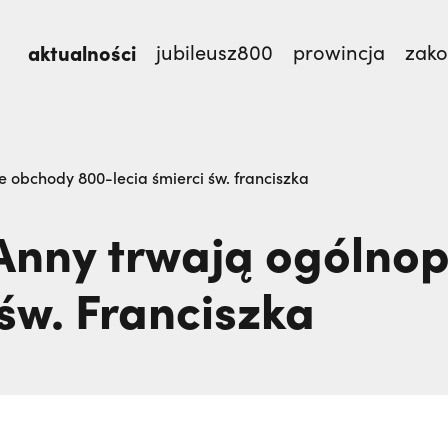
aktualności
jubileusz800
prowincja
zak
mnie męczennicy z Pariacoto,
Otwierał misję w Par
e obchody 800-lecia śmierci św. franciszka
TEM
Anny trwają ogólno
św. Franciszka