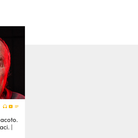
iacoto.
ci. |