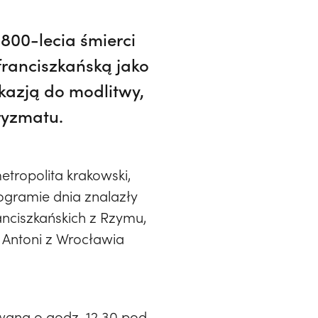
800-lecia śmierci
franciszkańską jako
okazją do modlitwy,
aryzmatu.
tropolita krakowski,
rogramie dnia znalazły
anciszkańskich z Rzymu,
 Antoni z Wrocławia
ana o godz. 12.30 pod