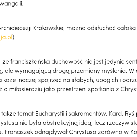
wangelii.
Archidiecezji Krakowskiej można odsłuchać całości
ja.pl
)
 że franciszkańska duchowość nie jest jedynie se
, ale wymagającą drogą przemiany myślenia. W c
ra każe inaczej spojrzeć na słabych, ubogich i od
 o miłosierdziu jako przestrzeni spotkania z Chry
także temat Eucharystii i sakramentów. Kard. Ryś 
stusa nie była abstrakcyjną ideą, lecz rzeczywisto
. Franciszek odnajdywał Chrystusa zarówno w Kośc