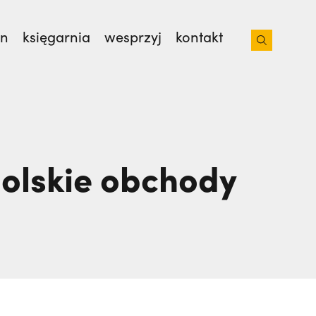
on
księgarnia
wesprzyj
kontakt
iacoto. Wrócił na pogrzeb braci. | JESTEM,
polskie obchody