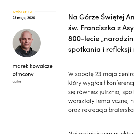
wydarzenia
Na Górze Świętej A
23 maja, 2026
św. Franciszka z As
800-lecie „narodzin
spotkania i refleks
marek kowalcze
W sobotę 23 maja centra
ofmconv
autor
który wygłosił konferenc
się również jutrznia, sp
warsztaty tematyczne, n
oraz rekreacja bratersk
Najważniejszym punkte