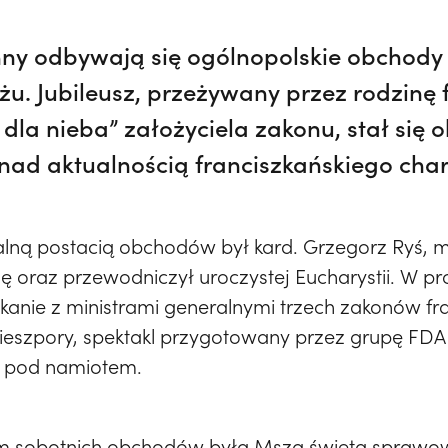
nny odbywają się ogólnopolskie obchody 
yżu. Jubileusz, przeżywany przez rodzinę 
 dla nieba” założyciela zakonu, stał się 
ji nad aktualnością franciszkańskiego ch
lną postacią obchodów był kard. Grzegorz Ryś, me
ję oraz przewodniczył uroczystej Eucharystii. W p
otkanie z ministrami generalnymi trzech zakonów fr
ieszpory, spektakl przygotowany przez grupę FDA
a pod namiotem.
m sobotnich obchodów była Msza święta sprawow