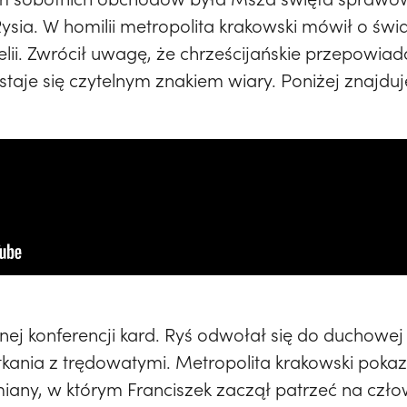
sia. W homilii metropolita krakowski mówił o świ
lii. Zwrócił uwagę, że chrześcijańskie przepowiad
 staje się czytelnym znakiem wiary. Poniżej znajduj
j konferencji kard. Ryś odwołał się do duchowej d
tkania z trędowatymi. Metropolita krakowski pokaz
any, w którym Franciszek zaczął patrzeć na czło