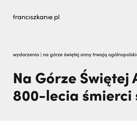
najczęściej wyszukiwane
Prawie tam nie pojechałem: czego nauczyli 
wydarzenia
|
na górze świętej anny trwają ogólnopolski
„Nie jedź na misje, dopóki matka żyje!” | JES
Na Górze Świętej 
800-lecia śmierci 