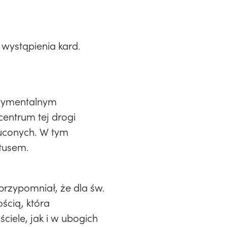
 wystąpienia kard.
ntymentalnym
entrum tej drogi
rzuconych. W tym
stusem.
przypomniał, że dla św.
ścią, która
iele, jak i w ubogich