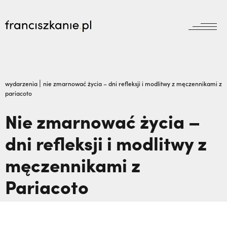
aktualności
Wyszukiwarka
jubileusz800
jubileusz
|
wydarzenia
nie zmarnować życia – dni refleksji i modlitwy z męczennikami z
pariacoto
prowincja
odpust
wydarzenia
Nie zmarnować życia –
zakon
wydarzenia
dni refleksji i modlitwy z
prowincja
bracia mniejsi
dokumenty
męczennikami z
księgarnia
powołanie
reguła i życie
najczęściej wyszukiwane
biblioteka
Pariacoto
dzieła
wesprzyj
franciszek
Prawie tam nie pojechałem: czego nauczyli
misje
duchowość
mnie męczennicy z Pariacoto,
Otwierał
kontakt