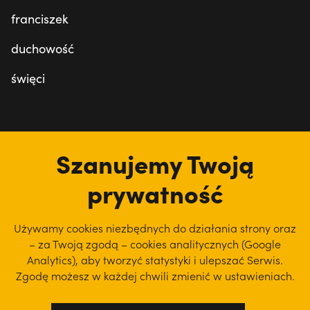
franciszek
duchowość
święci
tu jesteśmy
Szanujemy Twoją
prywatność
Używamy cookies niezbędnych do działania strony oraz
– za Twoją zgodą – cookies analitycznych (Google
Analytics), aby
tworzyć statystyki i ulepszać Serwis.
Zgodę możesz w każdej chwili zmienić w ustawieniach.