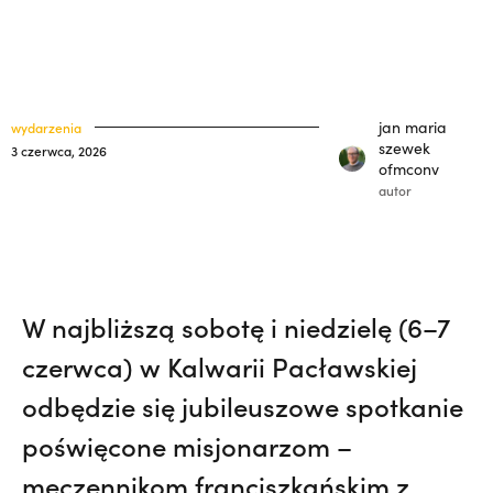
misję w Pariacoto. Wrócił na pogrzeb braci.
klasztory
święci
| JESTEM,
„Nie jedź na misje, dopóki matka
kuria prowincjalna
żyje!” | JESTEM
ochrona małoletnich
jan maria
wydarzenia
szewek
3 czerwca, 2026
ofmconv
autor
W najbliższą sobotę i niedzielę (6–7
czerwca) w Kalwarii Pacławskiej
odbędzie się jubileuszowe spotkanie
poświęcone misjonarzom –
męczennikom franciszkańskim z