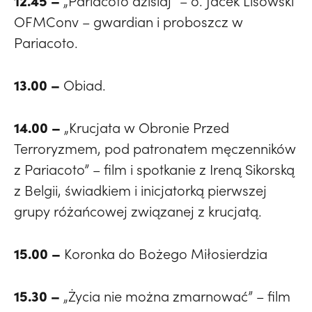
12.45 –
„Pariacoto dzisiaj” – o. Jacek Lisowski
OFMConv – gwardian i proboszcz w
Pariacoto.
13.00 –
Obiad.
14.00 –
„Krucjata w Obronie Przed
Terroryzmem, pod patronatem męczenników
z Pariacoto” – film i spotkanie z Ireną Sikorską
z Belgii, świadkiem i inicjatorką pierwszej
grupy różańcowej związanej z krucjatą.
15.00 –
Koronka do Bożego Miłosierdzia
15.30 –
„Życia nie można zmarnować” – film