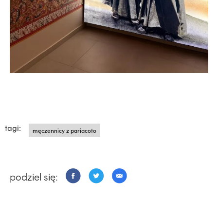
tagi:
męczennicy z pariacoto
podziel się: