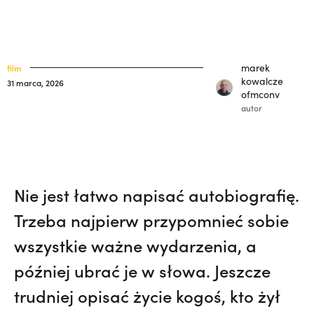
polskich misjonarzy? | JESTEM,
Nie
klasztory
święci
wiedziała, że żegna go na zawsze | JESTEM
kuria prowincjalna
marek
film
ochrona małoletnich
kowalcze
31 marca, 2026
ofmconv
autor
Nie jest łatwo napisać autobiografię.
Trzeba najpierw przypomnieć sobie
wszystkie ważne wydarzenia, a
później ubrać je w słowa. Jeszcze
trudniej opisać życie kogoś, kto żył