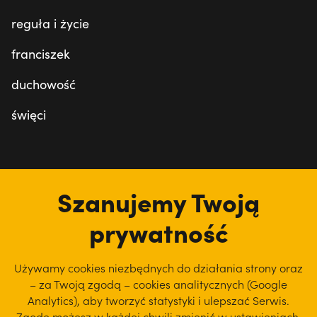
reguła i życie
franciszek
duchowość
święci
tu jesteśmy
Szanujemy Twoją
prywatność
Używamy cookies niezbędnych do działania strony oraz
– za Twoją zgodą – cookies analitycznych (Google
Analytics), aby
tworzyć statystyki i ulepszać Serwis.
Zgodę możesz w każdej chwili zmienić w ustawieniach.