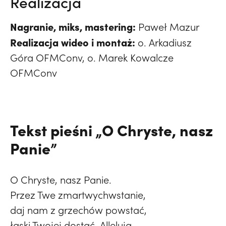
Realizacja
Nagranie, miks, mastering:
Paweł Mazur
Realizacja wideo i montaż:
o. Arkadiusz
Góra OFMConv, o. Marek Kowalcze
OFMConv
Tekst pieśni „O Chryste, nasz
Panie”
O Chryste, nasz Panie.
Przez Twe zmartwychwstanie,
daj nam z grzechów powstać,
łaski Twojej dostać. Alleluja.