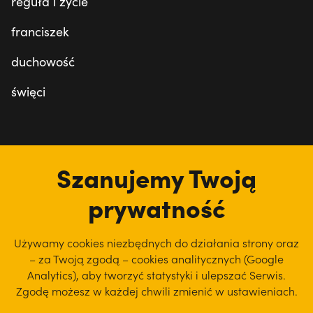
reguła i życie
franciszek
duchowość
święci
tu jesteśmy
Szanujemy Twoją
prywatność
Używamy cookies niezbędnych do działania strony oraz
– za Twoją zgodą – cookies analitycznych (Google
Analytics), aby
tworzyć statystyki i ulepszać Serwis.
Zgodę możesz w każdej chwili zmienić w ustawieniach.