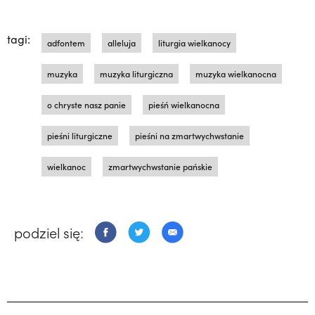
tagi:
adfontem
alleluja
liturgia wielkanocy
muzyka
muzyka liturgiczna
muzyka wielkanocna
o chryste nasz panie
pieśń wielkanocna
pieśni liturgiczne
pieśni na zmartwychwstanie
wielkanoc
zmartwychwstanie pańskie
podziel się: