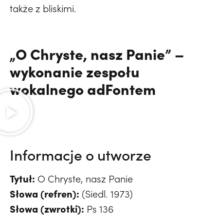
także z bliskimi.
„O Chryste, nasz Panie” –
wykonanie zespołu
wokalnego adFontem
Informacje o utworze
Tytuł:
O Chryste, nasz Panie
Słowa (refren):
(Siedl. 1973)
Słowa (zwrotki):
Ps 136