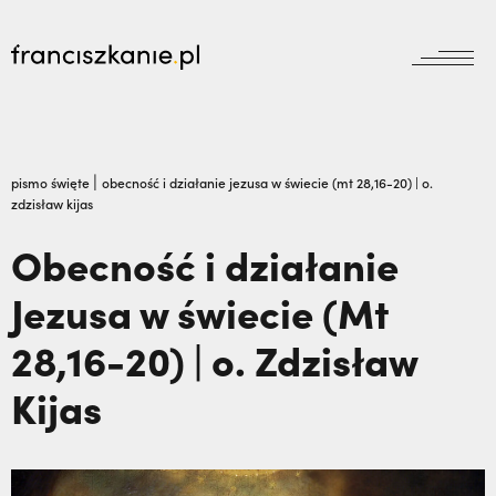
aktualności
Wyszukiwarka
jubileusz800
jubileusz
|
pismo święte
obecność i działanie jezusa w świecie (mt 28,16-20) | o.
zdzisław kijas
prowincja
odpust
wydarzenia
Obecność i działanie
zakon
wydarzenia
Jezusa w świecie (Mt
prowincja
bracia mniejsi
dokumenty
28,16-20) | o. Zdzisław
księgarnia
powołanie
reguła i życie
najczęściej wyszukiwane
biblioteka
Kijas
dzieła
wesprzyj
franciszek
Kalwaria Pacławska zaprasza na Wielki
misje
duchowość
Odpust.,
Nigdy nie przestać ufać (Mt 14, 22-
kontakt