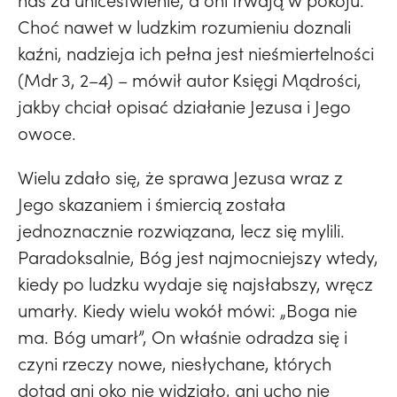
nas za unicestwienie, a oni trwają w pokoju.
Choć nawet w ludzkim rozumieniu doznali
kaźni, nadzieja ich pełna jest nieśmiertelności
(Mdr 3, 2–4) – mówił autor Księgi Mądrości,
jakby chciał opisać działanie Jezusa i Jego
owoce.
Wielu zdało się, że sprawa Jezusa wraz z
Jego skazaniem i śmiercią została
jednoznacznie rozwiązana, lecz się mylili.
Paradoksalnie, Bóg jest najmocniejszy wtedy,
kiedy po ludzku wydaje się najsłabszy, wręcz
umarły. Kiedy wielu wokół mówi: „Boga nie
ma. Bóg umarł”, On właśnie odradza się i
czyni rzeczy nowe, niesłychane, których
dotąd ani oko nie widziało, ani ucho nie