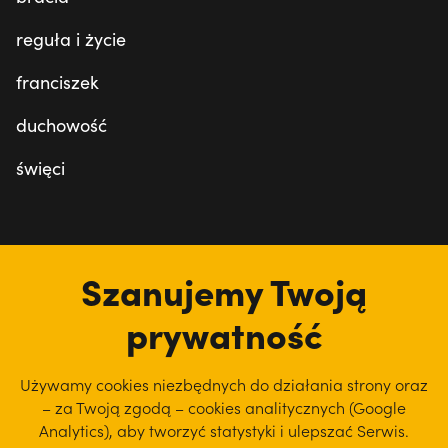
reguła i życie
franciszek
duchowość
święci
tu jesteśmy
Szanujemy Twoją
prywatność
Używamy cookies niezbędnych do działania strony oraz
– za Twoją zgodą – cookies analitycznych (Google
Analytics), aby
tworzyć statystyki i ulepszać Serwis.