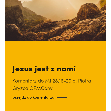
Jezus jest z nami
Komentarz do Mt 28,16-20 o. Piotra
Gryźca OFMConv
przejdź do komentarza