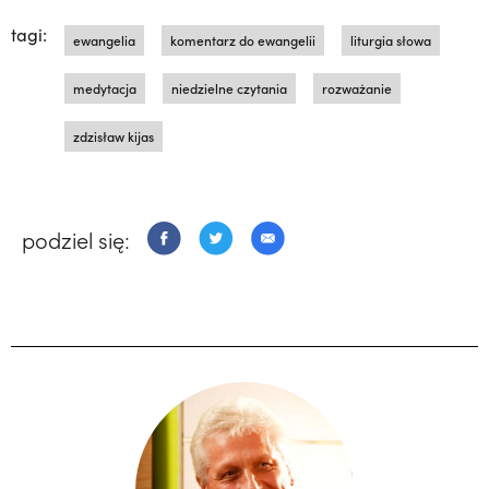
tagi:
ewangelia
komentarz do ewangelii
liturgia słowa
medytacja
niedzielne czytania
rozważanie
zdzisław kijas
podziel się: