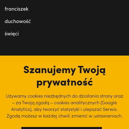
franciszek
duchowość
święci
tu jesteśmy
Szanujemy Twoją
prywatność
Używamy cookies niezbędnych do działania strony oraz
– za Twoją zgodą – cookies analitycznych (Google
Analytics), aby
tworzyć statystyki i ulepszać Serwis.
Zgodę możesz w każdej chwili zmienić w ustawieniach.