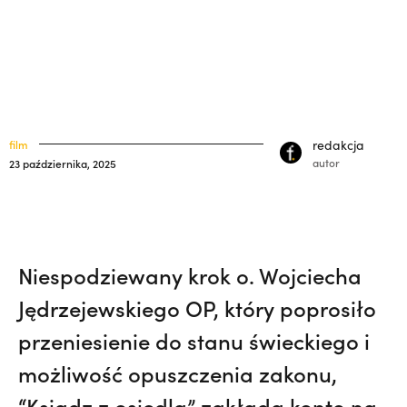
polskich misjonarzy? | JESTEM,
Nie
klasztory
święci
wiedziała, że żegna go na zawsze | JESTEM
kuria prowincjalna
ochrona małoletnich
redakcja
film
autor
23 października, 2025
Niespodziewany krok o. Wojciecha
Jędrzejewskiego OP, który poprosiło
przeniesienie do stanu świeckiego i
możliwość opuszczenia zakonu,
“Ksiądz z osiedla” zakłada konto na