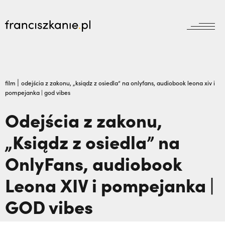
aktualności
Wyszukiwarka
jubileusz800
jubileusz
|
film
odejścia z zakonu, „ksiądz z osiedla” na onlyfans, audiobook leona xiv i
pompejanka | god vibes
prowincja
odpust
wydarzenia
Odejścia z zakonu,
zakon
wydarzenia
„Ksiądz z osiedla” na
prowincja
bracia mniejsi
dokumenty
OnlyFans, audiobook
księgarnia
powołanie
reguła i życie
najczęściej wyszukiwane
biblioteka
Leona XIV i pompejanka |
dzieła
wesprzyj
franciszek
GOD vibes
„Nie jedź na misje, dopóki matka żyje!” |
misje
duchowość
JESTEM,
Dlaczego terroryści bali się dwóch
kontakt