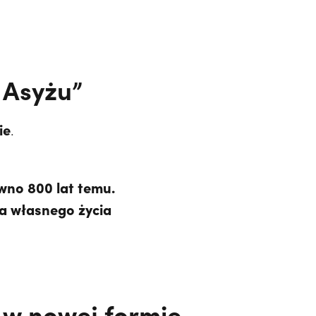
 Asyżu”
ie
.
wno 800 lat temu.
dla własnego życia
 w nowej formie