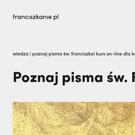
najczęściej wyszukiwane
„Nie jedź na misje, dopóki matka żyje!” | JES
wiedza
|
poznaj pisma św. franciszka! kurs on-line dla 
go na zawsze | JESTEM
Poznaj pisma św. 