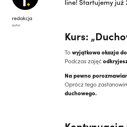
line! Startujemy już
redakcja
autor
Kurs: „Ducho
wyjątkowa okazja do
To
odkryjes
Podczas zajęć
Na pewno porozmawiamy 
Oprócz tego zastanowim
duchowego.
Kontynuacja 