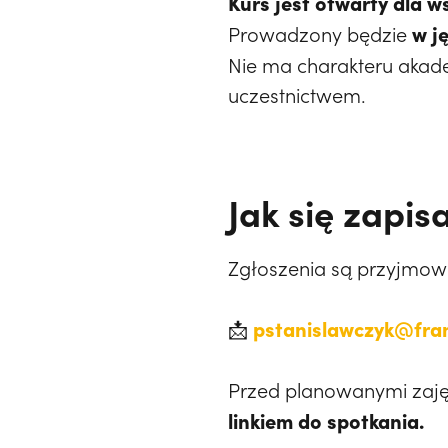
Kurs jest otwarty dla 
w j
Prowadzony będzie
Nie ma charakteru akad
uczestnictwem.
Jak się zapis
Zgłoszenia są przyjmow
pstanislawczyk@fran
📩
Przed planowanymi zaj
linkiem do spotkania.