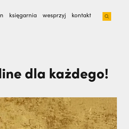
on
księgarnia
wesprzyj
kontakt
isjonarzy? | JESTEM,
Nie wiedziała, że żegna
line dla każdego!