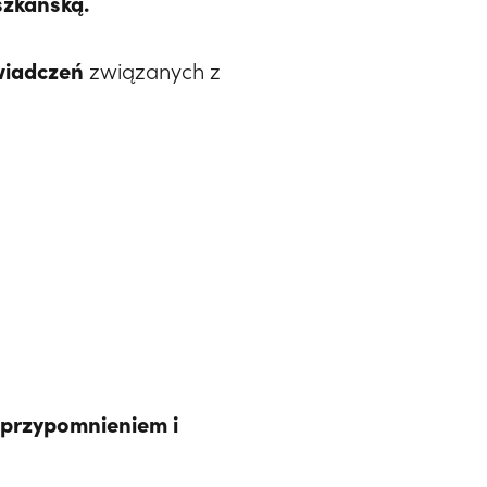
szkańską.
wiadczeń
związanych z
 przypomnieniem i