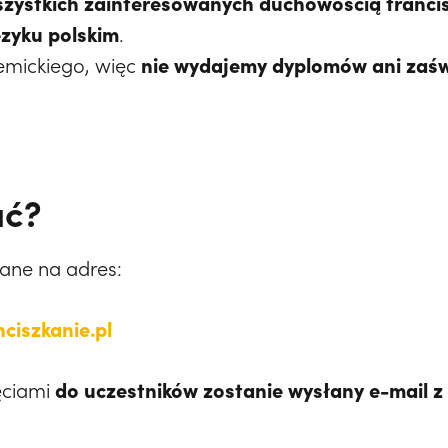
wszystkich zainteresowanych duchowością franci
ęzyku polskim
.
nie wydajemy dyplomów ani zaś
emickiego, więc
ać?
ane na adres:
ciszkanie.pl
do uczestników zostanie wysłany e-mail z
ęciami