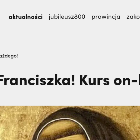
aktualności
jubileusz800
prowincja
zak
TEM,
Dlaczego terroryści bali się dwóch polskich m
każdego!
Franciszka! Kurs on-