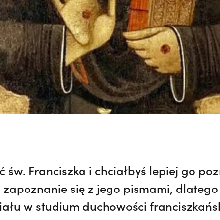
ać św. Franciszka i chciałbyś lepiej go p
 zapoznanie się z jego pismami, dlatego
ału w studium duchowości franciszkański