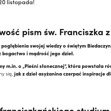
 20 listopada!
wość pism św. Franciszka z
 pogłębienia swojej wiedzy o świętym Biedaczyn
z bogactwo i mądrość jego dzieł.
m.in. o „Pieśni słonecznej”, która powstała ró
jak z dzieł asyżanina czerpać inspiracje 
y się,
franciszkańskiego studium