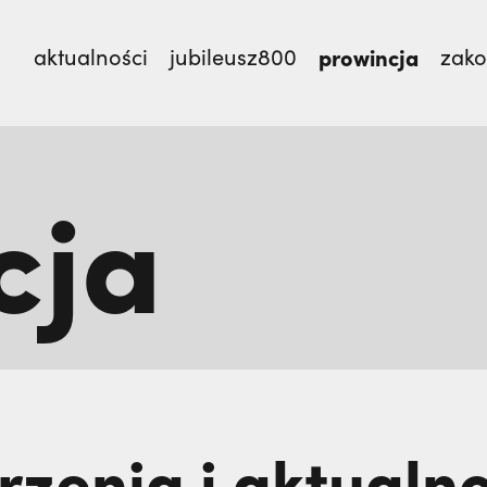
aktualności
jubileusz800
prowincja
zak
cja
misjonarzy? O. Zdzisław Gogola | JESTEM,
Pojechała
On ocalał, jego bracia zginęli. Z tym pytaniem żyje
zenia i aktualno