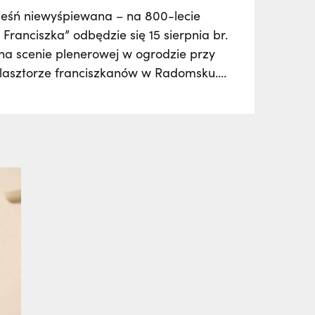
ieśń niewyśpiewana – na 800-lecie
 Franciszka” odbędzie się 15 sierpnia br.
 na scenie plenerowej w ogrodzie przy
 klasztorze franciszkanów w Radomsku.
uzykę, słowa i obraz zostanie nam
cie św. Franciszek z Asyżu jako pieśń,
stannie wyśpiewuje człowiekowi
asu. Nie zabraknie też wątków
ych…