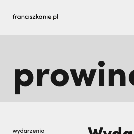
najczęściej wyszukiwane
prowin
Dlaczego terroryści bali się dwóch polskich 
żegna go na zawsze. Maria Kozieł | JESTEM,
Wydar
wydarzenia