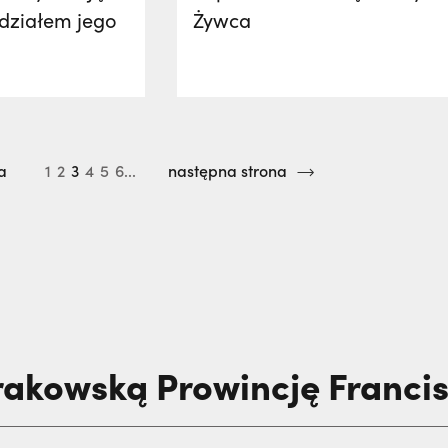
działem jego
Żywca
a
1
2
3
4
5
6...
następna strona
rakowską Prowincję Franc