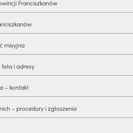
owincji Franciszkanów
anciszkanów
ść misyjna
lista i adresy
a – kontakt
ich – procedury i zgłoszenia