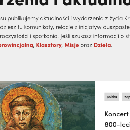
isu publikujemy aktualności i wydarzenia z życia 
iesz tu komunikaty, relacje z inicjatyw duszpaste
oczystości i spotkania. Jeśli szukasz informacji o 
prowincjalną
Klasztory
Misje
Dzieła
,
,
oraz
.
polska
zap
Koncert
800-leci