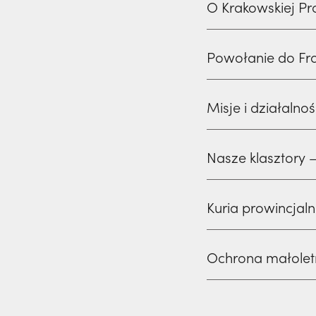
O Krakowskiej Pr
Powołanie do Fr
Misje i działalno
Nasze klasztory – 
Kuria prowincjaln
Ochrona małoletn