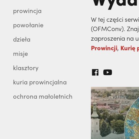
prowincja
W tej części serw
powołanie
(OFMConv). Znajdz
zaproszenia na ur
dzieła
Prowincji
Kurię 
,
misje
klasztory
kuria prowincjalna
ochrona małoletnich