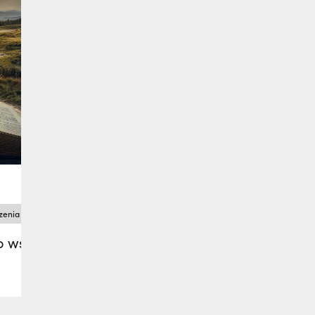
zenia
zaproszenia
do wspólnego