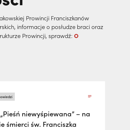
Krakowskiej Prowincji Franciszkanów
rskich, informacje o posłudze braci oraz
O
strukturze Prowincji, sprawdź:
owiedzi
 „Pieśń niewyśpiewana” – na
e śmierci św. Franciszka