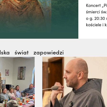
Koncert „P
śmierci św.
o g. 20:30
kościele i
Poprzez m
ukazane ży
którą nieu
każdego cz
lska
świat
zapowiedzi
historyczn