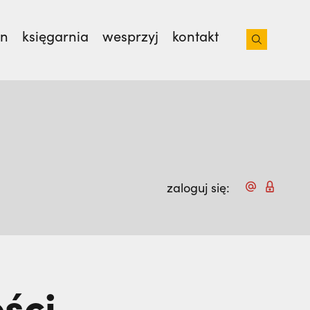
on
księgarnia
wesprzyj
kontakt
 z bratem na lotnisko. Nie wiedziała, że
 od 35 lat. | JESTEM
zaloguj się:
ści