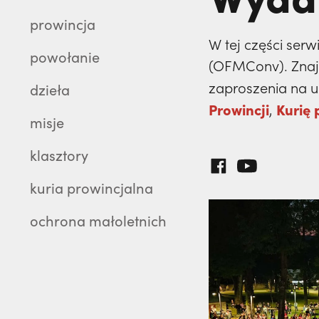
prowincja
W tej części serw
powołanie
(OFMConv). Znajdz
zaproszenia na ur
dzieła
Prowincji
Kurię 
,
misje
klasztory
kuria prowincjalna
ochrona małoletnich