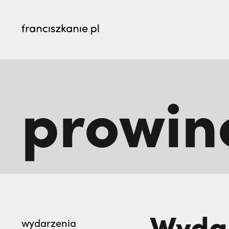
najczęściej wyszukiwane
prowin
Prawie tam nie pojechałem: czego nauczyli 
„Nie jedź na misje, dopóki matka żyje!” | JES
Wydar
wydarzenia