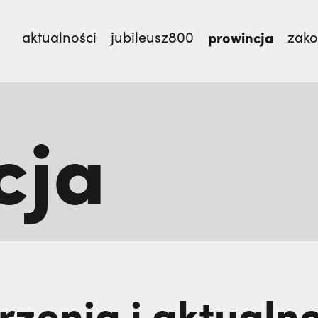
aktualności
jubileusz800
prowincja
zak
cja
mnie męczennicy z Pariacoto,
Otwierał misję w Par
TEM
zenia i aktualno