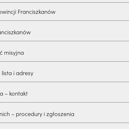
owincji Franciszkanów
anciszkanów
ść misyjna
lista i adresy
a – kontakt
ich – procedury i zgłoszenia