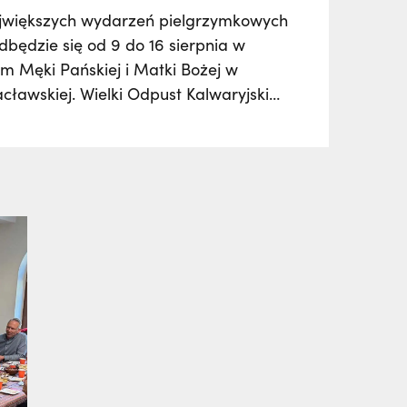
ajwiększych wydarzeń pielgrzymkowych
dbędzie się od 9 do 16 sierpnia w
m Męki Pańskiej i Matki Bożej w
acławskiej. Wielki Odpust Kalwaryjski
tysiące wiernych z kraju i zagranicy,
mą udział w procesjach, tradycyjnych
uroczystych liturgiach oraz
ach muzycznych. Kulminacją będzie
ć Wniebowzięcia Najświętszej Maryi
ierpnia.…