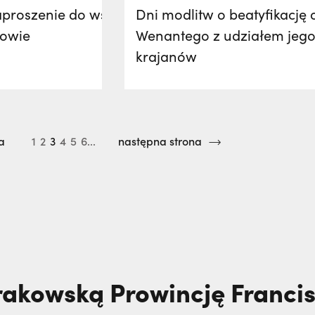
zaproszenie do wspólnego
Dni modlitw o beatyfikację 
łowie
Wenantego z udziałem jeg
krajanów
a
1
2
3
4
5
6...
następna strona
rakowską Prowincję Franc