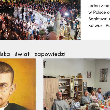
Jedno z n
w Polsce o
Sanktuariu
Kalwarii P
zgromadzi 
którzy wez
dróżkach, 
wydarzeni
lska
świat
zapowiedzi
uroczystoś
Panny 15 s