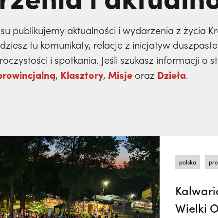
isu publikujemy aktualności i wydarzenia z życia 
iesz tu komunikaty, relacje z inicjatyw duszpaste
oczystości i spotkania. Jeśli szukasz informacji o 
prowincjalną
Klasztory
Misje
Dzieła
,
,
oraz
.
polska
pro
Kalwari
Wielki 