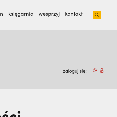
on
księgarnia
wesprzyj
kontakt
iacoto. Wrócił na pogrzeb braci. | JESTEM,
zaloguj się:
ści