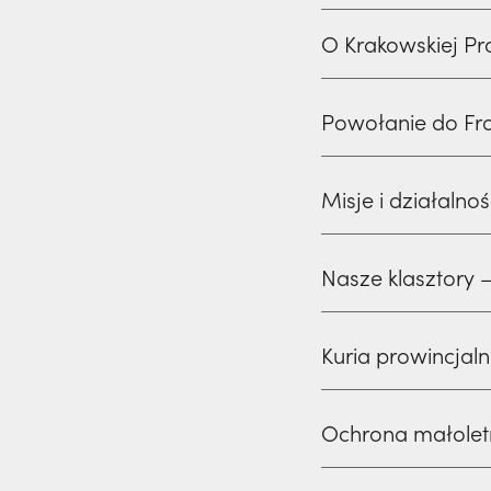
O Krakowskiej Pr
Powołanie do Fr
Misje i działalno
Nasze klasztory – 
Kuria prowincjaln
Ochrona małoletn