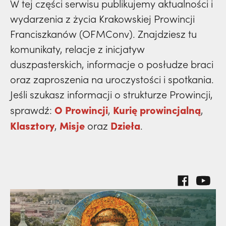
prowincja
W tej części serwisu publikujemy aktualności i
polskich misjonarzy? | JESTEM,
Nie
klasztory
wydarzenia
święci
wydarzenia z życia Krakowskiej Prowincji
dzieła
wiedziała, że żegna go na zawsze | JESTEM
powołanie
kuria prowincjalna
prowincja
Franciszkanów (OFMConv). Znajdziesz tu
misje
komunikaty, relacje z inicjatyw
dzieła
ochrona małoletnich
powołanie
duszpasterskich, informacje o posłudze braci
klasztory
misje
oraz zaproszenia na uroczystości i spotkania.
dzieła
kuria prowincjalna
Jeśli szukasz informacji o strukturze Prowincji,
klasztory
misje
O Prowincji
Kurię prowincjalną
sprawdź:
,
,
ochrona małoletnich
kuria prowincjalna
Klasztory
Misje
Dzieła
,
oraz
.
klasztory
ochrona małoletnich
kuria prowincjalna
ochrona małoletnich