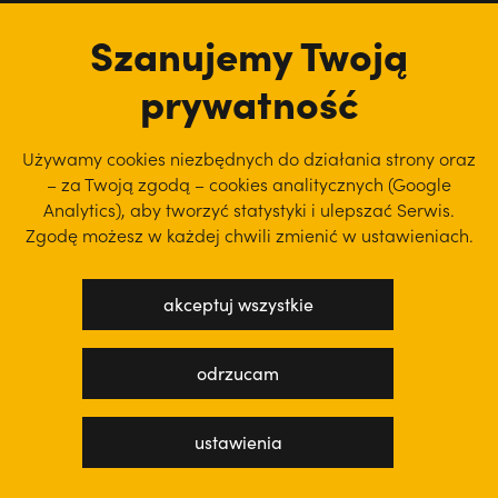
tu jesteśmy
Szanujemy Twoją
prywatność
Używamy cookies niezbędnych do działania strony oraz
– za Twoją zgodą – cookies analitycznych (Google
Analytics), aby
tworzyć statystyki i ulepszać Serwis.
Zgodę możesz w każdej chwili zmienić w ustawieniach.
akceptuj wszystkie
polityka prywatności
regulamin serwisu
odrzucam
projekt: WEBsellent
wykonanie: techbees
ustawienia