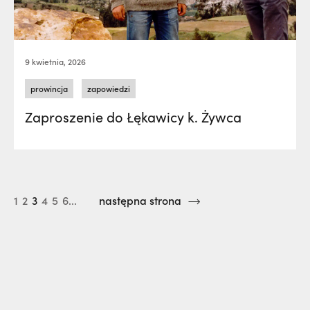
9 kwietnia, 2026
prowincja
zapowiedzi
Zaproszenie do Łękawicy k. Żywca
1
2
3
4
5
6...
następna strona