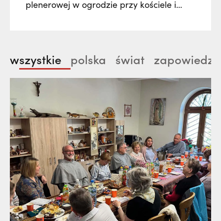
plenerowej w ogrodzie przy kościele i
klasztorze franciszkanów w Radomsku.
Poprzez muzykę, słowa i obraz zostanie
nam ukazane życie św. Franciszek z
wszystkie
polska
świat
zapowiedzi
Asyżu jako pieśń, którą nieustannie
wyśpiewuje człowiekowi każdego czasu.
Nie zabraknie też wątków historycznych…