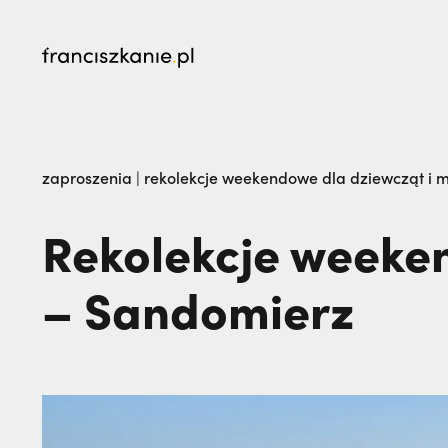
najczęściej wyszukiwane
Dlaczego terroryści bali się dwóch polskich 
zaproszenia
|
rekolekcje weekendowe dla dziewcząt i 
żegna go na zawsze. Maria Kozieł | JESTEM,
Rekolekcje weeken
– Sandomierz