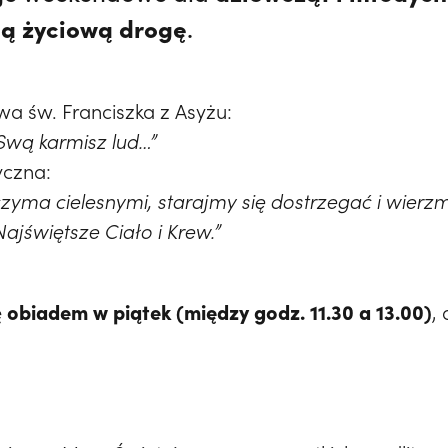
ją życiową drogę
.
wa św. Franciszka z Asyżu:
 Swą karmisz lud…”
yczna:
zyma cielesnymi, starajmy się dostrzegać i wierzm
ajświętsze Ciało i Krew.”
obiadem w piątek (między godz. 11.30 a 13.00)
ę
,