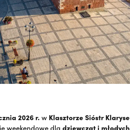
cznia 2026 r.
Klasztorze Sióstr Klarys
w
dziewcząt i młodych
cje weekendowe dla