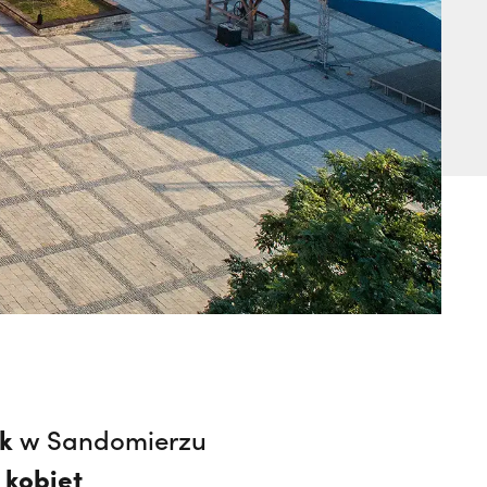
ek
w Sandomierzu
 kobiet