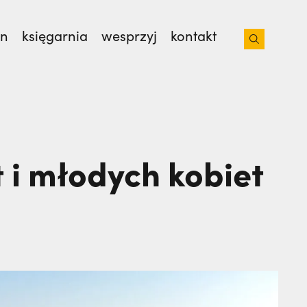
on
księgarnia
wesprzyj
kontakt
 z bratem na lotnisko. Nie wiedziała, że
 od 35 lat. | JESTEM
 i młodych kobiet