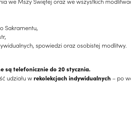
nia we Mszy Świętej oraz we wszystkich modlitwac
go Sakramentu,
tr,
widualnych, spowiedzi oraz osobistej modlitwy.
 są telefonicznie do 20 stycznia.
rekolekcjach indywidualnych
ość udziału w
– po w