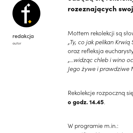
rozeznających swo
Mottem rekolekcji są sło
redakcja
„Ty, co jak pelikan Krwią
autor
oraz refleksja eucharyst
„…widząc chleb i wino oc
Jego żywe i prawdziwe N
Rekolekcje rozpoczną si
o godz. 14.45
.
W programie m.in.: