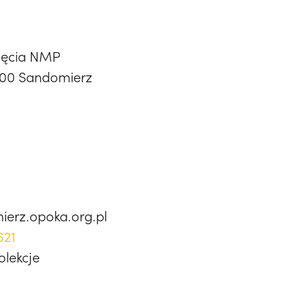
zęcia NMP
-600 Sandomierz
ierz.opoka.org.pl
621
olekcje