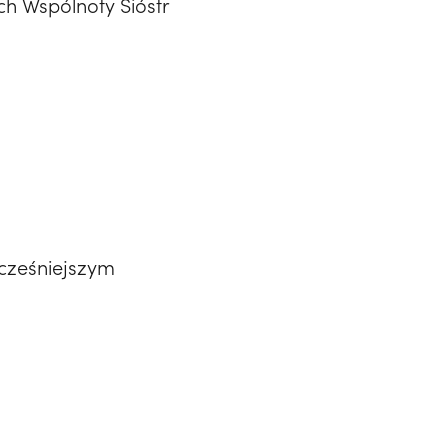
h Wspólnoty Sióstr
cześniejszym