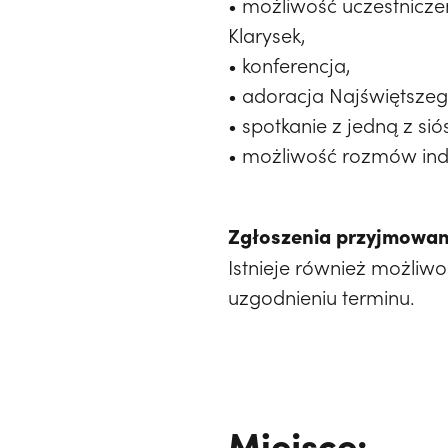
• możliwość uczestnicze
Klarysek,
• konferencja,
• adoracja Najświętsze
• spotkanie z jedną z siós
• możliwość rozmów indy
Zgłoszenia przyjmowane
Istnieje również możliw
uzgodnieniu terminu.
Miejsce: