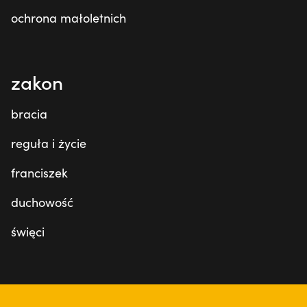
ochrona małoletnich
zakon
bracia
reguła i życie
franciszek
duchowość
święci
tu jesteśmy