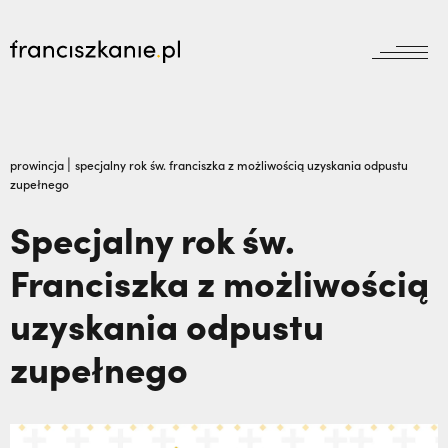
aktualności
Wyszukiwarka
jubileusz800
jubileusz
|
prowincja
specjalny rok św. franciszka z możliwością uzyskania odpustu
zupełnego
prowincja
odpust
wydarzenia
Specjalny rok św.
zakon
wydarzenia
Franciszka z możliwością
prowincja
bracia mniejsi
dokumenty
uzyskania odpustu
księgarnia
powołanie
reguła i życie
najczęściej wyszukiwane
biblioteka
zupełnego
dzieła
wesprzyj
franciszek
Kalwaria Pacławska zaprasza na Wielki
misje
duchowość
Odpust.,
Nigdy nie przestać ufać (Mt 14, 22-
kontakt