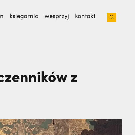
on
księgarnia
wesprzyj
kontakt
sław Kijas,
Otwierał misję w Pariacoto. Wrócił
ęczenników z