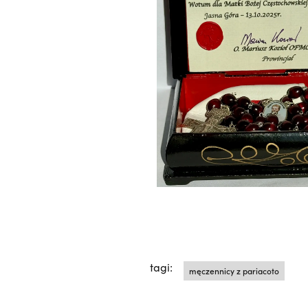
tagi:
męczennicy z pariacoto