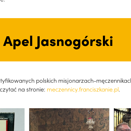
 Apel Jasnogórski
tyfikowanych polskich misjonarzach-męczennikach 
zytać na stronie:
meczennicy.franciszkanie.pl
.