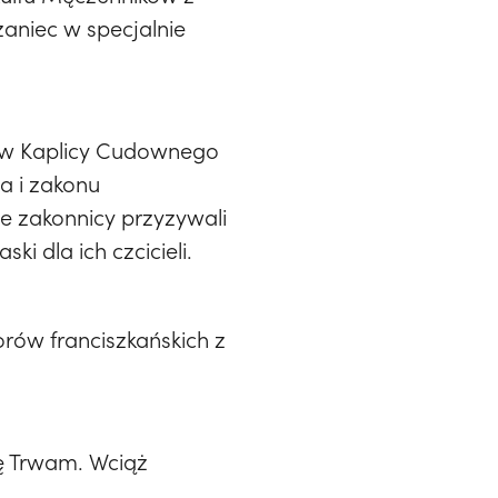
żaniec w specjalnie
. w Kaplicy Cudownego
a i zakonu
ie zakonnicy przyzywali
i dla ich czcicieli.
orów franciszkańskich z
ję Trwam. Wciąż