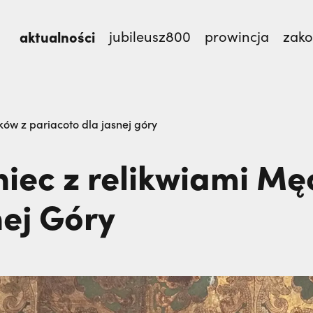
aktualności
jubileusz800
prowincja
zak
st.,
Nigdy nie przestać ufać (Mt 14, 22-33) | o. Zdzi
ków z pariacoto dla jasnej góry
niec z relikwiami M
nej Góry