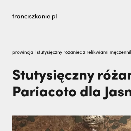
najczęściej wyszukiwane
Kalwaria Pacławska zaprasza na Wielki Odpu
prowincja
|
stutysięczny różaniec z relikwiami męczenni
na pogrzeb braci. | JESTEM
Stutysięczny róża
Pariacoto dla Jas