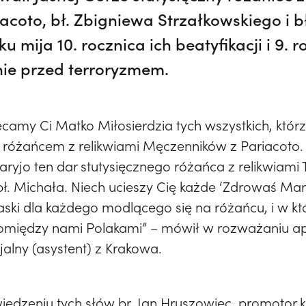
coto, bł. Zbigniewa Strzałkowskiego i b
 mija 10. rocznica ich beatyfikacji i 9. r
ie przed terroryzmem.
camy Ci Matko Miłosierdzia tych wszystkich, którz
różańcem z relikwiami Męczenników z Pariacoto. A 
aryjo ten dar stutysięcznego różańca z relikwiam
bł. Michała. Niech ucieszy Cię każde ‘Zdrowaś Mar
łaski dla każdego modlącego się na różańcu, i w k
pomiędzy nami Polakami” – mówił w rozważaniu a
cjalny (asystent) z Krakowa.
edzeniu tych słów br. Jan Hruszowiec, promotor 