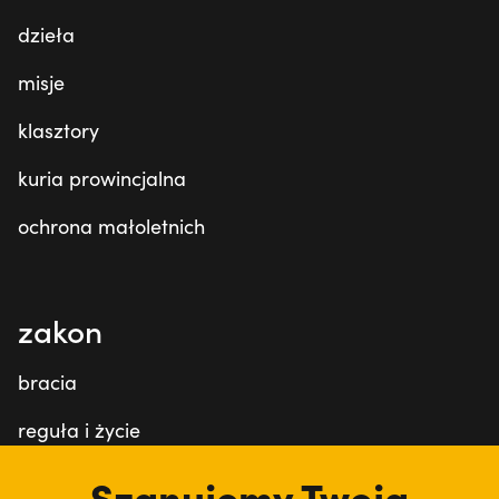
dzieła
misje
klasztory
kuria prowincjalna
ochrona małoletnich
zakon
bracia
reguła i życie
franciszek
Szanujemy Twoją