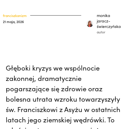
polskich misjonarzy? | JESTEM,
Nie
klasztory
święci
wiedziała, że żegna go na zawsze | JESTEM
monika
franciszkanizm
kuria prowincjalna
jaracz-
21 maja, 2026
świerczyńska
ochrona małoletnich
autor
Głęboki kryzys we wspólnocie
zakonnej, dramatycznie
pogarszające się zdrowie oraz
bolesna utrata wzroku towarzyszyły
św. Franciszkowi z Asyżu w ostatnich
latach jego ziemskiej wędrówki. To