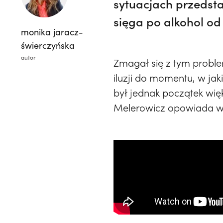
sytuacjach przedsta
sięga po alkohol od 
monika jaracz-
świerczyńska
autor
Zmagał się z tym problem
iluzji do momentu, w ja
był jednak początek wię
Melerowicz opowiada wła