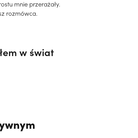
ostu mnie przerażały.
nasz rozmówca.
iłem w świat
esywnym