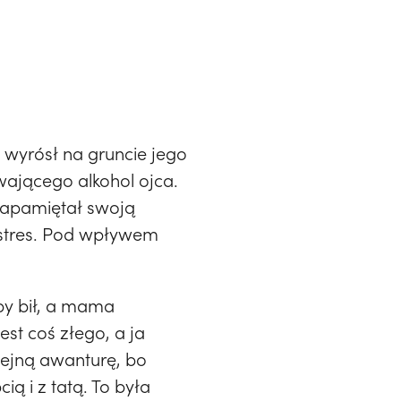
 wyrósł na gruncie jego
wającego alkohol ojca.
zapamiętał swoją
 stres. Pod wpływem
yby bił, a mama
st coś złego, a ja
lejną awanturę, bo
ą i z tatą. To była