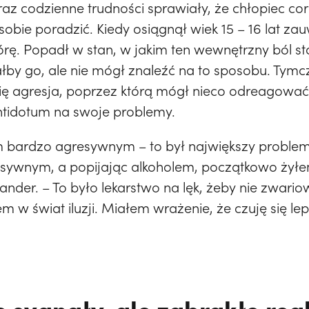
z codzienne trudności sprawiały, że chłopiec co
ił sobie poradzić. Kiedy osiągnął wiek 15 – 16 lat 
ę. Popadł w stan, w jakim ten wewnętrzny ból stał
ałby go, ale nie mógł znaleźć na to sposobu. Ty
ię agresja, poprzez którą mógł nieco odreagować
ntidotum na swoje problemy.
em bardzo agresywnym – to był największy proble
sywnym, a popijając alkoholem, początkowo żyłe
ander. – To było lekarstwo na lęk, żeby nie zwari
m w świat iluzji. Miałem wrażenie, że czuję się lep
 sygnały, ale zabrakło rea