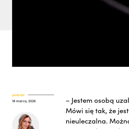
podcast
– Jestem osobą uza
18 marca, 2026
Mówi się tak, że je
nieuleczalna. Można