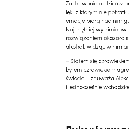
Zachowania rodziców ora
lęk, z którym nie potraf
emocje biorą nad nim gór
Najchętniej wyeliminow
rozwiązaniem okazała s
alkohol, widząc w nim a
– Stałem się człowieki
byłem człowiekiem agre
świecie – zauważa Aleks
i jednocześnie wchodziłe
Były pierwsze