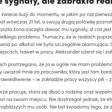
wiecie iluzji do momentu, w jakim po raz pierwsz
ał wówczas 21 lat, a swoją drugą połówkę poznał 
zyszła żona zaczęła dawać mu sygnały, iż coś jest
wielkiego problemu. Tłumaczy, że w realiach popr
ania po alkohol nie była szczególnie alarmująca. S
jscach, nawet w pracy. Aleksander ożenił się i zał
tach postrzegano, że ja w ogóle nie mam problem
rzy uważali mnie za pracownika, który jest tam ba
prawiedliwienie – w zakładzie pracy wszyscy pili
rze pracuje, stara się dbać o rodzinę oraz wypeł
est na swoim miejscu. Nie dostrzegał jednak, że ef
najbliższych mu osób. Nie był świadomy tego, że z