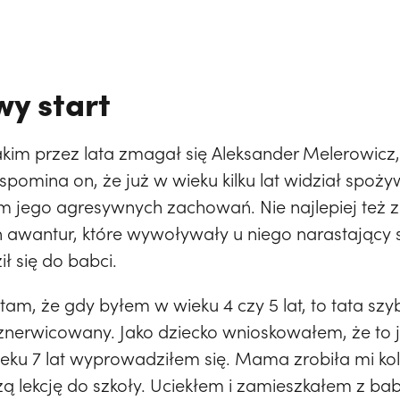
wy start
akim przez lata zmagał się Aleksander Melerowicz,
pomina on, że już w wieku kilku lat widział spoży
m jego agresywnych zachowań. Nie najlepiej też 
awantur, które wywoływały u niego narastający
ł się do babci.
ętam, że gdy byłem w wieku 4 czy 5 lat, to tata sz
 znerwicowany. Jako dziecko wnioskowałem, że to je
ieku 7 lat wyprowadziłem się. Mama zrobiła mi ko
ą lekcję do szkoły. Uciekłem i zamieszkałem z babci