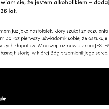
wiam się, że jestem alkoholikiem – dodaj
26 lat.
em już jako nastolatek, który szukał znieczulenia 
kim po raz pierwszy uświadomił sobie, że oszukuje
kszych kłopotów. W naszej rozmowie z serii JEST
sną historię, w której Bóg przemienił jego serce.