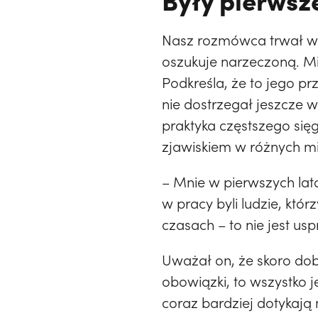
Nasz rozmówca trwał w ś
oszukuje narzeczoną. Mi
Podkreśla, że to jego pr
nie dostrzegał jeszcze 
praktyka częstszego sięg
zjawiskiem w różnych mie
– Mnie w pierwszych la
w pracy byli ludzie, któ
czasach – to nie jest us
Uważał on, że skoro dob
obowiązki, to wszystko j
coraz bardziej dotykają 