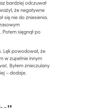
raz bardziej odczuwał
zauważył, że negatywne
 się nie do zniesienia.
mczasowym
. Potem sięgnął po
m. Lęk powodował, że
m w zupełnie innym
ować. Byłem znieczulany
iej – dodaje.
kcji