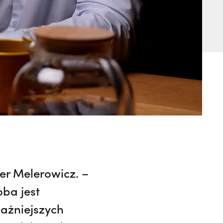
er Melerowicz. –
oba jest
ważniejszych