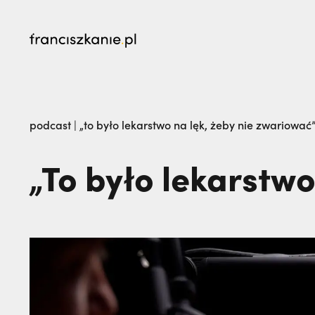
najczęściej wyszukiwane
Kalwaria Pacławska zaprasza na Wielki Odpu
podcast
|
„to było lekarstwo na lęk, żeby nie zwariować”
na pogrzeb braci. | JESTEM
„To było lekarstwo