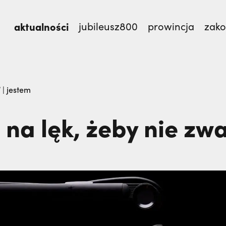
aktualności
jubileusz800
prowincja
zak
st.,
Nigdy nie przestać ufać (Mt 14, 22-33) | o. Zdzi
 | jestem
 na lęk, żeby nie zw