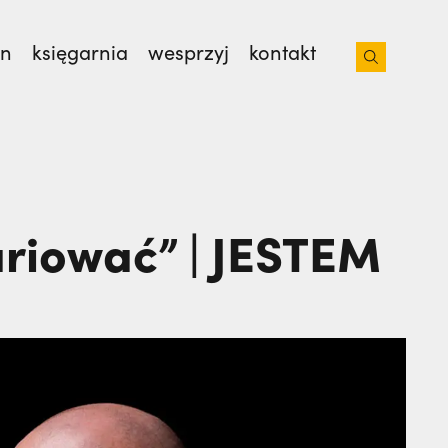
on
księgarnia
wesprzyj
kontakt
sław Kijas,
Otwierał misję w Pariacoto. Wrócił
ariować” | JESTEM