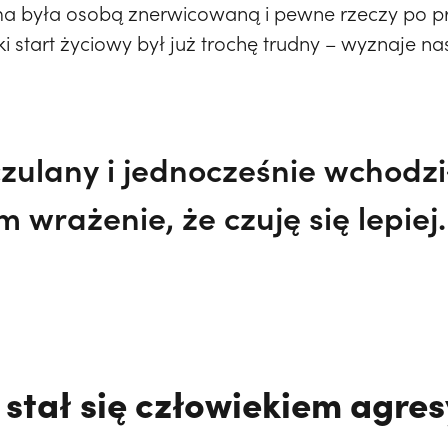
ma była osobą znerwicowaną i pewne rzeczy po pr
ki start życiowy był już trochę trudny – wyznaje 
zulany i jednocześnie wchodz
em wrażenie, że czuję się lepiej.
 stał się człowiekiem agr