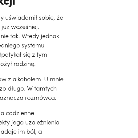
y uświadomił sobie, że
już wcześniej.
 nie tak. Wtedy jednak
zedniego systemu
potykał się z tym
ożył rodzinę.
ów z alkoholem. U mnie
rdzo długo. W tamtych
 – zaznacza rozmówca.
nia codzienne
ekty jego uzależnienia
adaje im ból, a