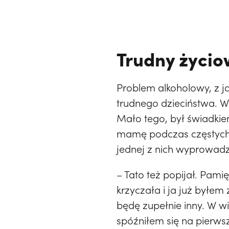
Trudny życio
Problem alkoholowy, z j
trudnego dzieciństwa. Ws
Mało tego, był świadkie
mamę podczas częstych 
jednej z nich wyprowadzi
– Tato też popijał. Pami
krzyczała i ja już byłem
będę zupełnie inny. W w
spóźniłem się na pierwsz