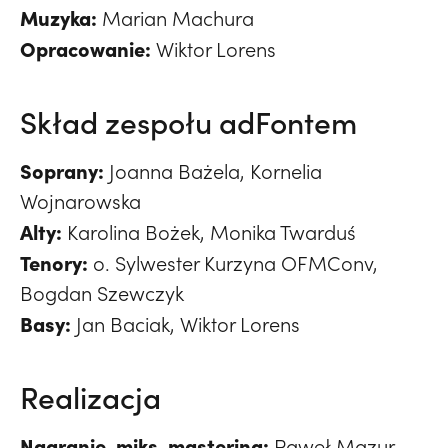
Muzyka:
Marian Machura
Opracowanie:
Wiktor Lorens
Skład zespołu adFontem
Soprany:
Joanna Bażela, Kornelia
Wojnarowska
Alty:
Karolina Bożek, Monika Twarduś
Tenory:
o. Sylwester Kurzyna OFMConv,
Bogdan Szewczyk
Basy:
Jan Baciak, Wiktor Lorens
Realizacja
Nagranie, miks, mastering:
Paweł Mazur