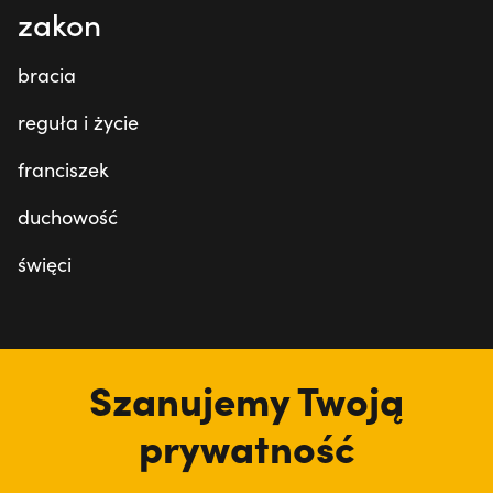
zakon
bracia
reguła i życie
franciszek
duchowość
święci
tu jesteśmy
Szanujemy Twoją
prywatność