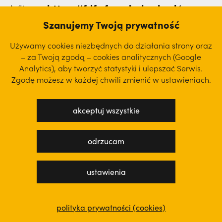
https://fdfe.franciszkanie.pl/
Witryna
,
której szukasz, nie istnieje.
Szanujemy Twoją prywatność
Używamy cookies niezbędnych do działania strony oraz
– za Twoją zgodą – cookies analitycznych (Google
Analytics), aby
tworzyć statystyki i ulepszać Serwis.
Zgodę możesz w każdej chwili zmienić w ustawieniach.
akceptuj wszystkie
odrzucam
ustawienia
polityka prywatności (cookies)