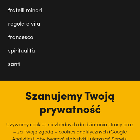
fratelli minori
regola e vita
francesco
spiritualità
santi
Szanujemy Twoją
prywatność
Używamy cookies niezbędnych do działania strony oraz
– za Twoją zgodą – cookies analitycznych (Google
Analytics), aby
tworzyć statystyki i ulepszać Serwis.