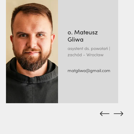
o. Mateusz
Gliwa
asystent ds. powołań |
zachód - Wrocław
matgliwa@gmail.com