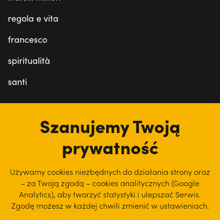
regola e vita
francesco
spiritualità
santi
Szanujemy Twoją
prywatność
Używamy cookies niezbędnych do działania strony oraz
– za Twoją zgodą – cookies analitycznych (Google
Analytics), aby
tworzyć statystyki i ulepszać Serwis.
Zgodę możesz w każdej chwili zmienić w ustawieniach.