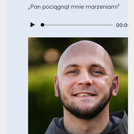
aninem,
„Pan pociągnął mnie marzeniami”
00:00
:00