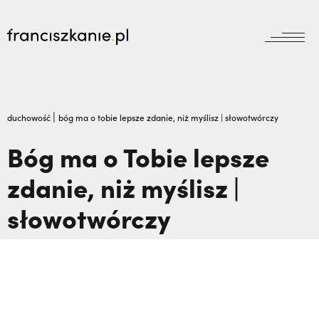
aktualności
Wyszukiwarka
jubileusz800
jubileusz
|
duchowość
bóg ma o tobie lepsze zdanie, niż myślisz | słowotwórczy
prowincja
Bóg ma o Tobie lepsze
odpust
wydarzenia
zdanie, niż myślisz |
zakon
wydarzenia
prowincja
bracia mniejsi
słowotwórczy
dokumenty
księgarnia
powołanie
reguła i życie
najczęściej wyszukiwane
biblioteka
dzieła
wesprzyj
franciszek
Prawie tam nie pojechałem: czego nauczyli
misje
duchowość
mnie męczennicy z Pariacoto,
Otwierał
kontakt