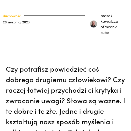
misję w Pariacoto. Wrócił na pogrzeb braci.
klasztory
święci
| JESTEM,
„Nie jedź na misje, dopóki matka
marek
duchowość
kuria prowincjalna
żyje!” | JESTEM
kowalcze
26 sierpnia, 2023
ofmconv
ochrona małoletnich
autor
Czy potrafisz powiedzieć coś
dobrego drugiemu człowiekowi? Czy
raczej łatwiej przychodzi ci krytyka i
zwracanie uwagi? Słowa są ważne. I
te dobre i te złe. Jedne i drugie
kształtują nasz sposób myślenia i