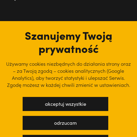
tu jesteśmy
Szanujemy Twoją
prywatność
Używamy cookies niezbędnych do działania strony oraz
– za Twoją zgodą – cookies analitycznych (Google
Analytics), aby
tworzyć statystyki i ulepszać Serwis.
Zgodę możesz w każdej chwili zmienić w ustawieniach.
akceptuj wszystkie
polityka prywatności
regulamin serwisu
odrzucam
projekt: WEBsellent