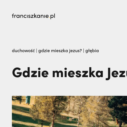
najczęściej wyszukiwane
Prawie tam nie pojechałem: czego nauczyli 
duchowość
|
gdzie mieszka jezus? | głębia
„Nie jedź na misje, dopóki matka żyje!” | JES
Gdzie mieszka Jez