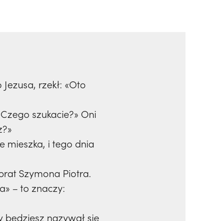
Jezusa, rzekł: «Oto
: «Czego szukacie?» Oni
z?»
e mieszka, i tego dnia
 brat Szymona Piotra.
a» – to znaczy:
ty będziesz nazywał się