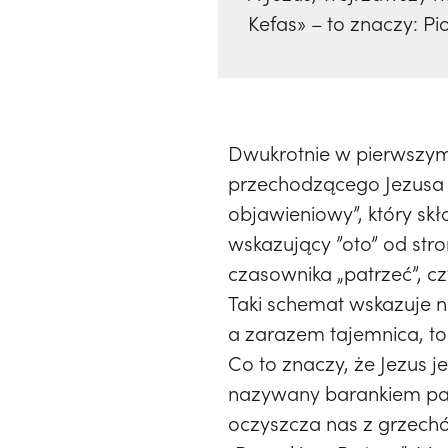
Kefas» – to znaczy: Pio
Dwukrotnie w pierwszym 
przechodzącego Jezusa i
objawieniowy”, który sk
wskazujący ”oto” od str
czasownika „patrzeć”, czy
Taki schemat wskazuje n
a zarazem tajemnica, to
Co to znaczy, że Jezus j
nazywany barankiem pas
oczyszcza nas z grzechó