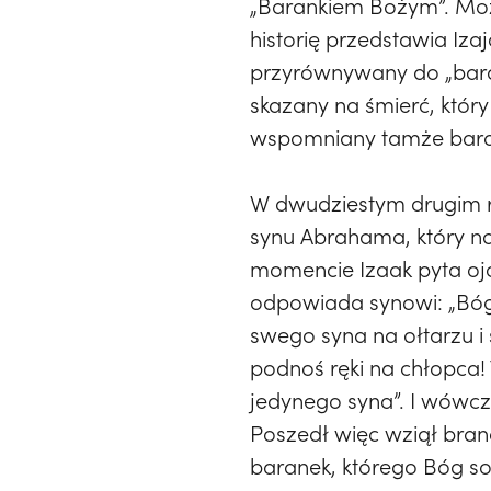
„Barankiem Bożym”. Moż
historię przedstawia Iza
przyrównywany do „baran
skazany na śmierć, który 
wspomniany tamże baran
W dwudziestym drugim ro
synu Abrahama, który n
momencie Izaak pyta ojc
odpowiada synowi: „Bóg 
swego syna na ołtarzu i
podnoś ręki na chłopca!
jedynego syna”. I wówc
Poszedł więc wziął brana
baranek, którego Bóg sob