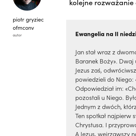
kolejne rozważanie 
piotr gryziec
ofmconv
Ewangelia na II niedzi
autor
Jan stał wraz z dwoma
Baranek Boży». Dwaj uc
Jezus zaś, odwróciwszy
powiedzieli do Niego:
Odpowiedział im: «Chod
pozostali u Niego. Był
Jednym z dwóch, którzy
Ten spotkał najpierw s
Chrystusa. I przyprow
A Jezus, wejrzawszy na