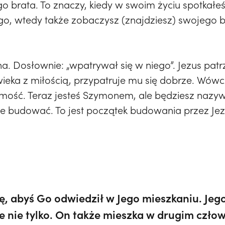
o brata. To znaczy, kiedy w swoim życiu spotkałeś
go, wtedy także zobaczysz (znajdziesz) swojego 
. Dosłownie: „wpatrywał się w niego”. Jezus patrz
ieka z miłością, przypatruje mu się dobrze. Wó
ść. Teraz jesteś Szymonem, ale będziesz nazywał
bie budować. To jest początek budowania przez Je
ię, abyś Go odwiedził w Jego mieszkaniu. Jeg
 nie tylko. On także mieszka w drugim człow