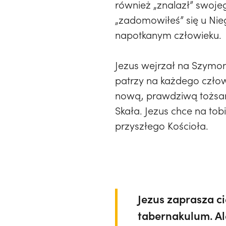
również „znalazł” swojeg
„zadomowiłeś” się u Nie
napotkanym człowieku.
Jezus wejrzał na Szymona
patrzy na każdego człow
nową, prawdziwą tożsamo
Skała. Jezus chce na to
przyszłego Kościoła.
Jezus zaprasza c
tabernakulum. Ale