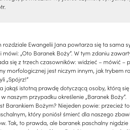
tr.
rozdziale Ewangelii Jana powtarza się ta sama sy
 mówi: „Oto Baranek Boży”. W tym zdaniu zawarty
łada się z trzech czasowników: widzieć – mówić – 
ony morfologicznej jest niczym innym, jak trybem 
li „Spójrz!”
a jakąś istotną prawdę dotyczącą osoby, którą si
 w naszym przypadku określenie „Baranek Boży”.
est Barankiem Bożym? Niejeden powie: przecież to 
chalnym, który poniósł śmierć dla naszego zbawi
w. Tak, to prawda, ale baranek paschalny nigdzie