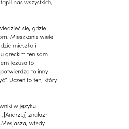
tąpił nas wszystkich,
wiedzieć się, gdzie
dom. Mieszkanie wiele
dzie mieszka i
yku greckim ten sam
iem Jezusa to
 potwierdza to inny
”. Uczeń to ten, który
wniki w języku
„[Andrzej] znalazł
zł Mesjasza, wtedy