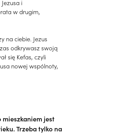
 Jezusa i
brata w drugim,
y na ciebie. Jezus
wczas odkrywasz swoją
 się Kefas, czyli
zusa nowej wspólnoty,
o mieszkaniem jest
ieku. Trzeba tylko na