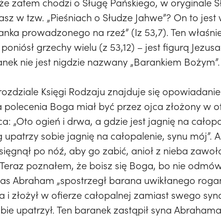
e zatem chodzi o Sługę Pańskiego, w oryginale S
jasz w tzw. „Pieśniach o Słudze Jahwe”? On to jest
ka prowadzonego na rzeź” (Iz 53,7). Ten właśnie
poniósł grzechy wielu (z 53,12) – jest figurą Jezusa
ek nie jest nigdzie nazwany „Barankiem Bożym”.
zdziale Księgi Rodzaju znajduje się opowiadanie
a polecenia Boga miał być przez ojca złożony w 
a: „Oto ogień i drwa, a gdzie jest jagnię na cało
upatrzy sobie jagnię na całopalenie, synu mój”. 
 sięgnął po nóź, aby go zabić, anioł z nieba zawo
 Teraz poznałem, że boisz się Boga, bo nie odmó
zas Abraham „spostrzegł barana uwikłanego roga
 i złożył w ofierze całopalnej zamiast swego syna”
ie upatrzył. Ten baranek zastąpił syna Abrahama, 