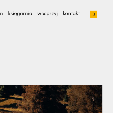
on
księgarnia
wesprzyj
kontakt
iacoto. Wrócił na pogrzeb braci. | JESTEM,