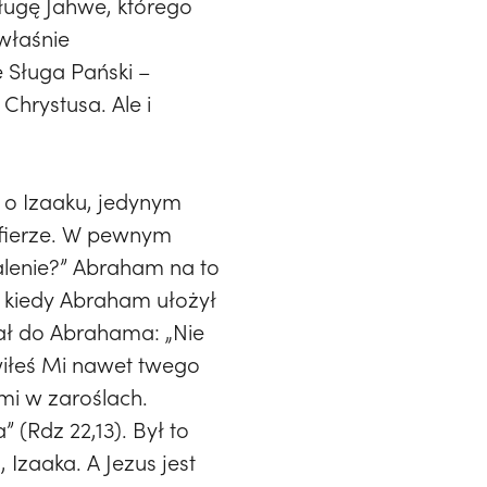
ługę Jahwe, którego
 właśnie
 Sługa Pański –
 Chrystusa. Ale i
 o Izaaku, jedynym
ofierze. W pewnym
palenie?” Abraham na to
A kiedy Abraham ułożył
łał do Abrahama: „Nie
wiłeś Mi nawet twego
mi w zaroślach.
 (Rdz 22,13). Był to
Izaaka. A Jezus jest