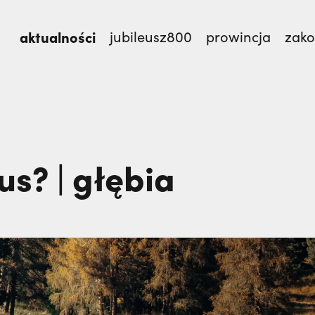
aktualności
jubileusz800
prowincja
zak
mnie męczennicy z Pariacoto,
Otwierał misję w Par
TEM
us? | głębia