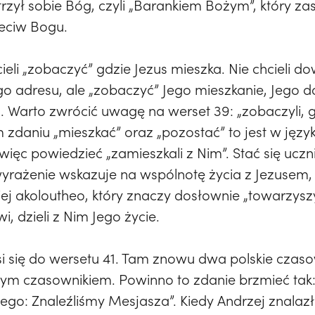
zył sobie Bóg, czyli „Barankiem Bożym”, który zas
zeciw Bogu.
eli „zobaczyć” gdzie Jezus mieszka. Nie chcieli do
ego adresu, ale „zobaczyć” Jego mieszkanie, Jego 
 Warto zwrócić uwagę na werset 39: „zobaczyli, g
m zdaniu „mieszkać” oraz „pozostać” to jest w jęz
ięc powiedzieć „zamieszkali z Nim”. Stać się uczn
wyrażenie wskazuje na wspólnotę życia z Jezusem,
j akoloutheo, który znaczy dosłownie „towarzyszyć
, dzieli z Nim Jego życie.
 się do wersetu 41. Tam znowu dwa polskie czaso
m czasownikiem. Powinno to zdanie brzmieć tak: 
niego: Znaleźliśmy Mesjasza”. Kiedy Andrzej znala