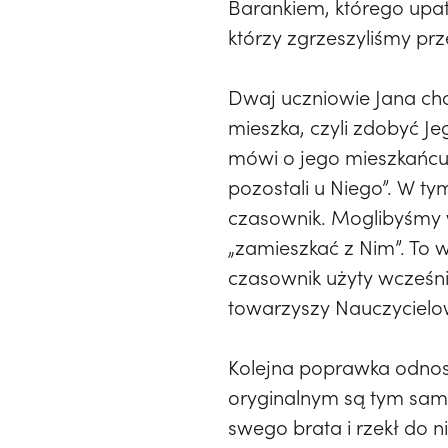
Barankiem, którego upatr
którzy zgrzeszyliśmy pr
Dwaj uczniowie Jana chci
mieszka, czyli zdobyć J
mówi o jego mieszkańcu.
pozostali u Niego”. W ty
czasownik. Moglibyśmy w
„zamieszkać z Nim”. To 
czasownik użyty wcześnie
towarzyszy Nauczycielowi
Kolejna poprawka odnosi
oryginalnym są tym samy
swego brata i rzekł do 