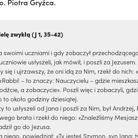
o. Piotra Gryźca.
elę zwykłą (J 1, 35-42)
 swoimi uczniami i gdy zobaczył przechodzącego 
zniowie usłyszeli, jak mówił, i poszli za Jezusem.
 się i ujrzawszy, że oni idą za Nim, rzekł do nich
 «Rabbi! – to znaczy: Nauczycielu – gdzie mieszkas
źcie, a zobaczycie». Poszli więc i zobaczyli, gdzi
o to około godziny dziesiątej.
 to usłyszeli od Jana i poszli za Nim, był Andrzej,
wego brata i rzekł do niego: «Znaleźliśmy Mesjasz
adził go do Jezusa.
 niego, powiedział: «Ty jesteś Szymon, syn Jana; 