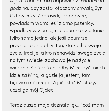
A Jezus dał im taką odpowiedź: «Nadeszła
godzina, aby został otoczony chwałą Syn
Człowieczy. Zaprawdę, zaprawdę,
powiadam wam: Jeśli ziarno pszenicy,
wpadłszy w ziemię, nie obumrze, zostanie
tylko samo jedno, ale jeśli obumrze,
przynosi plon obfity. Ten, kto kocha swoje
życie, traci je, a kto nienawidzi swego życia
na tym świecie, zachowa je na życie
wieczne. Ktoś zaś chciałby Mi służyć, niech
idzie za Mną, a gdzie Ja jestem, tam
będzie i mój sługa. A jeśli ktoś Mi służy,
uczci go mój Ojciec.
Teraz dusza moja doznała lęku i cóż mam