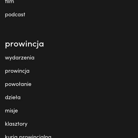
film
podcast
prowincja
wydarzenia
prowincja
powołanie
dzieła
misje
klasztory
kuria prowincjalna