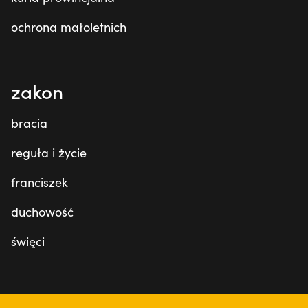
ochrona małoletnich
zakon
bracia
reguła i życie
franciszek
duchowość
święci
tu jesteśmy