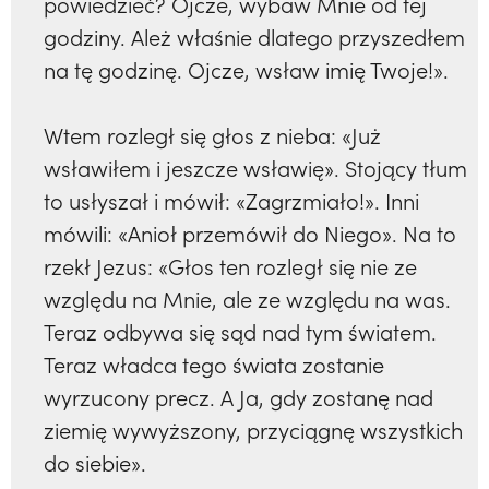
powiedzieć? Ojcze, wybaw Mnie od tej
godziny. Ależ właśnie dlatego przyszedłem
na tę godzinę. Ojcze, wsław imię Twoje!».
Wtem rozległ się głos z nieba: «Już
wsławiłem i jeszcze wsławię». Stojący tłum
to usłyszał i mówił: «Zagrzmiało!». Inni
mówili: «Anioł przemówił do Niego». Na to
rzekł Jezus: «Głos ten rozległ się nie ze
względu na Mnie, ale ze względu na was.
Teraz odbywa się sąd nad tym światem.
Teraz władca tego świata zostanie
wyrzucony precz. A Ja, gdy zostanę nad
ziemię wywyższony, przyciągnę wszystkich
do siebie».