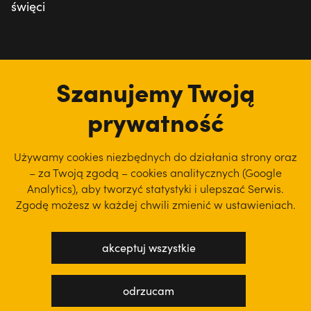
święci
tu jesteśmy
Szanujemy Twoją
prywatność
Używamy cookies niezbędnych do działania strony oraz
– za Twoją zgodą – cookies analitycznych (Google
Analytics), aby
tworzyć statystyki i ulepszać Serwis.
Zgodę możesz w każdej chwili zmienić w ustawieniach.
akceptuj wszystkie
polityka prywatności
regulamin serwisu
odrzucam
projekt: WEBsellent