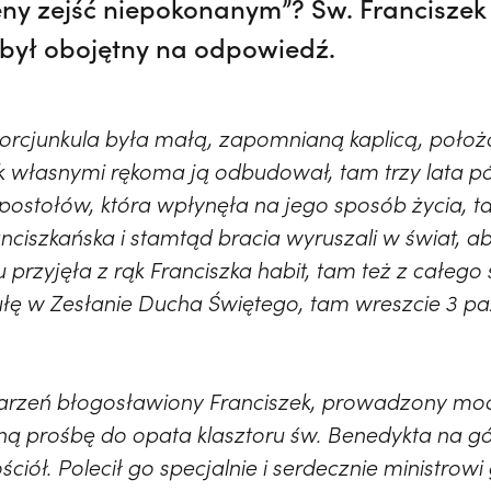
eny zejść niepokonanym”? Św. Franciszek 
e był obojętny na odpowiedź.
Porcjunkula była małą, zapomnianą kaplicą, położ
k własnymi rękoma ją odbudował, tam trzy lata pó
apostołów, która wpłynęła na jego sposób życia, 
ciszkańska i stamtąd bracia wyruszali w świat, ab
 przyjęła z rąk Franciszka habit, tam też z całego 
itułę w Zesłanie Ducha Świętego, tam wreszcie 3 pa
arzeń błogosławiony Franciszek, prowadzony moc
ą prośbę do opata klasztoru św. Benedykta na gó
ościół. Polecił go specjalnie i serdecznie ministrow