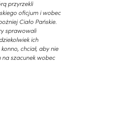
rą przyrzekli
skiego oficjum i wobec
ożniej Ciało Pańskie.
zy sprawowali
dziekolwiek ich
h konno, chciał, aby nie
ędu na szacunek wobec