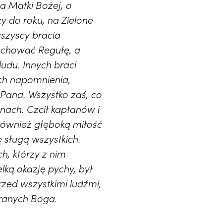
 Matki Bożej, o
y do roku, na Zielone
wszyscy bracia
zachować Regułę, a
ludu. Innych braci
ich napomnienia,
 Pana. Wszystko zaś, co
ynach. Czcił kapłanów i
również głęboką miłość
 sługą wszystkich.
h, którzy z nim
lką okazję pychy, był
rzed wszystkimi ludźmi,
branych Boga.