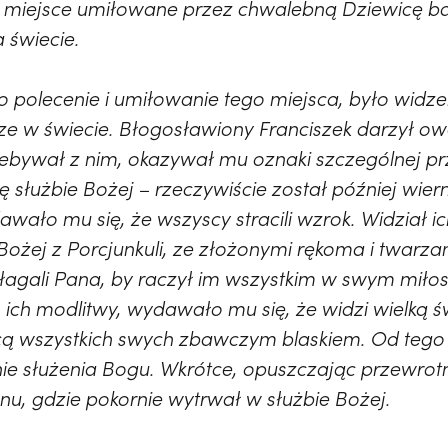
 miejsce umiłowane przez chwalebną Dziewicę bard
a świecie.
polecenie i umiłowanie tego miejsca, było widzen
zcze w świecie. Błogosławiony Franciszek darzył o
zebywał z nim, okazywał mu oznaki szczególnej pr
ę służbie Bożej – rzeczywiście został później wie
wało mu się, że wszyscy stracili wzrok. Widział i
 Bożej z Porcjunkuli, ze złożonymi rękoma i twarz
łagali Pana, by raczył im wszystkim w swym miłos
 ich modlitwy, wydawało mu się, że widzi wielką ś
jącą wszystkich swych zbawczym blaskiem. Od tego
e służenia Bogu. Wkrótce, opuszczając przewrotn
nu, gdzie pokornie wytrwał w służbie Bożej.