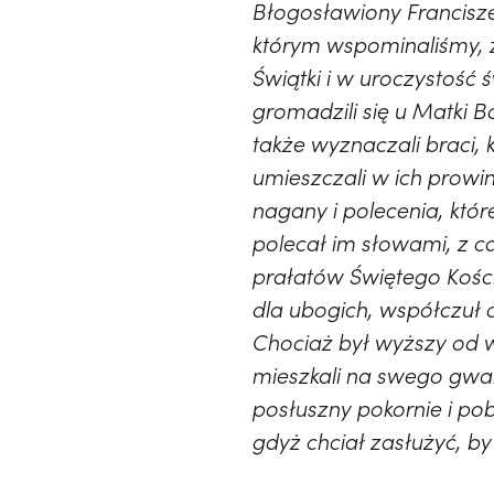
Błogosławiony Francisz
którym wspominaliśmy, za
Świątki i w uroczystość
gromadzili się u Matki B
także wyznaczali braci, k
umieszczali w ich prowi
nagany i polecenia, któ
polecał im słowami, z ca
prałatów Świętego Kości
dla ubogich, współczuł 
Chociaż był wyższy od ws
mieszkali na swego gwar
posłuszny pokornie i po
gdyż chciał zasłużyć, b