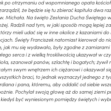
ek po otrzymaniu od wspomnianego opata kościoła
rządził, że będzie się tu zbierać kapituła dwa raz
 św. Michała. Na święto Zesłania Ducha Świętego 
ożej. Radzili nad tym, w jaki sposób mogą lepiej 
tórzy mieli udać się w inne okolice z kazaniami do 
ncjach. Święty Franciszek natomiast kierował do n
re, jak mu się wydawało, były zgodne z zamiarami
łego serca i z wielką troskliwością ukazywał w cz
oła, szanował panów, szlachtę i bogatych; żywił 
całym swym wnętrzem ich ciężarowi i okazywał się
zystkich braci, to jednak wyznaczył jednego z tyc
diana i pana, któremu, aby oddalić od siebie wsze
bożnie. Pochylał swoją głowę aż do samej ziemi p
y kiedyś być wyniesionym pomiędzy świętych i wy