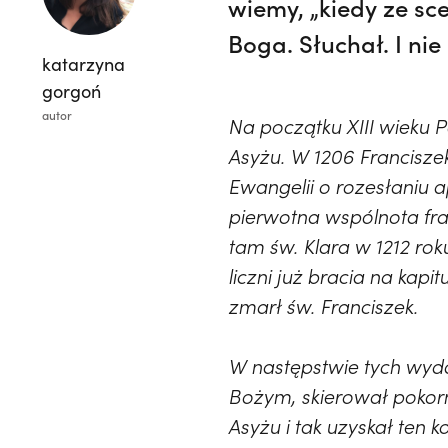
wiemy, „kiedy ze sc
Boga. Słuchał. I ni
katarzyna
gorgoń
autor
Na początku XIII wieku 
Asyżu. W 1206 Francisze
Ewangelii o rozesłaniu 
pierwotna wspólnota fran
tam św. Klara w 1212 roku
liczni już bracia na kap
zmarł św. Franciszek.
W następstwie tych wyd
Bożym, skierował pokorn
Asyżu i tak uzyskał ten k