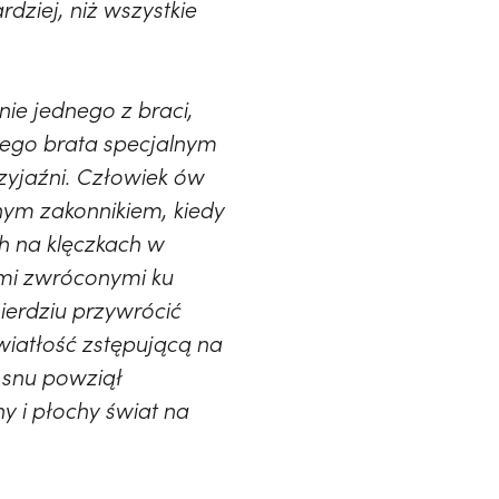
ziej, niż wszystkie
ie jednego z braci,
wego brata specjalnym
zyjaźni. Człowiek ów
rnym zakonnikiem, kiedy
ch na klęczkach w
ami zwróconymi ku
ierdziu przywrócić
wiatłość zstępującą na
 snu powziął
y i płochy świat na