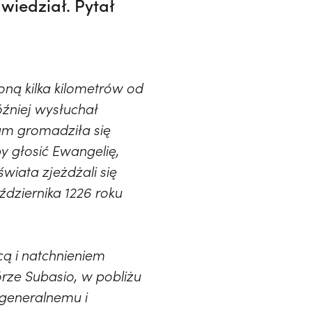
wiedział. Pytał
oną kilka kilometrów od
źniej wysłuchał
tam gromadziła się
y głosić Ewangelię,
świata zjeżdżali się
ździernika 1226 roku
ą i natchnieniem
rze Subasio, w pobliżu
i generalnemu i