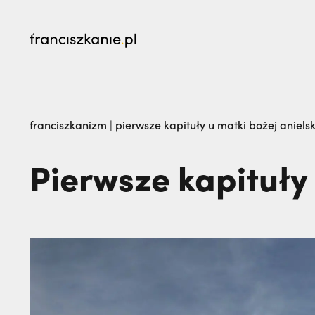
najczęściej wyszukiwane
Dlaczego terroryści bali się dwóch polskich 
franciszkanizm
|
pierwsze kapituły u matki bożej anielski
żegna go na zawsze. Maria Kozieł | JESTEM,
Pierwsze kapituły 