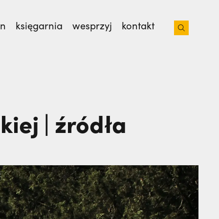
on
księgarnia
wesprzyj
kontakt
 z bratem na lotnisko. Nie wiedziała, że
 od 35 lat. | JESTEM
iej | źródła