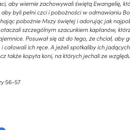
ci, aby wiernie zachowywali świętą Ewangelię, któ
 aby byli pełni czci i pobożności w odmawianiu Bo
hając pobożnie Mszy świętej i adorując jak najpob
a otaczali szczególnym szacunkiem kapłanów, któr
ajemnice. Posuwał się aż do tego, że chciał, aby g
 i całowali ich ręce. A jeżeli spotkaliby ich jadącyc
 lecz także kopyta koni, na których jechali ze wzgl
zy
56-57