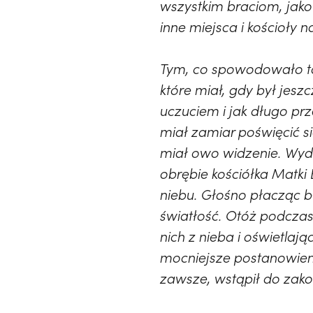
wszystkim braciom, jako
inne miejsca i kościoły n
Tym, co spowodowało to 
które miał, gdy był jes
uczuciem i jak długo pr
miał zamiar poświęcić si
miał owo widzenie. Wyda
obrębie kościółka Matki
niebu. Głośno płacząc b
światłość. Otóż podczas
nich z nieba i oświetla
mocniejsze postanowieni
zawsze, wstąpił do zako