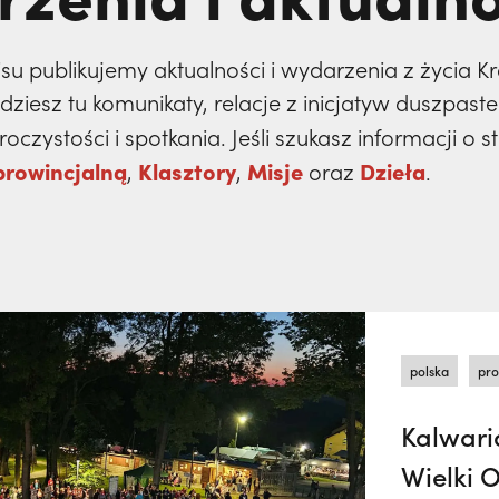
isu publikujemy aktualności i wydarzenia z życia 
iesz tu komunikaty, relacje z inicjatyw duszpaste
oczystości i spotkania. Jeśli szukasz informacji o 
prowincjalną
Klasztory
Misje
Dzieła
,
,
oraz
.
polska
pro
Kalwari
Wielki 