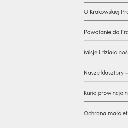
O Krakowskiej Pr
Powołanie do Fr
Misje i działalno
Nasze klasztory – 
Kuria prowincjaln
Ochrona małoletn