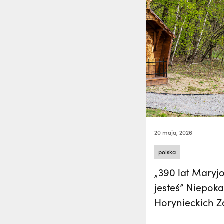
20 maja, 2026
polska
„390 lat Maryj
jesteś” Niepok
Horynieckich 