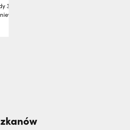
y 35. rocznicy
gniewa i Michała
iszkanów