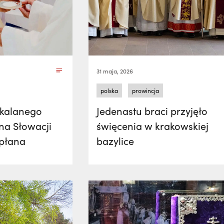
31 maja, 2026
polska
prowincja
okalanego
Jedenastu braci przyjęło
na Słowacji
święcenia w krakowskiej
płana
bazylice