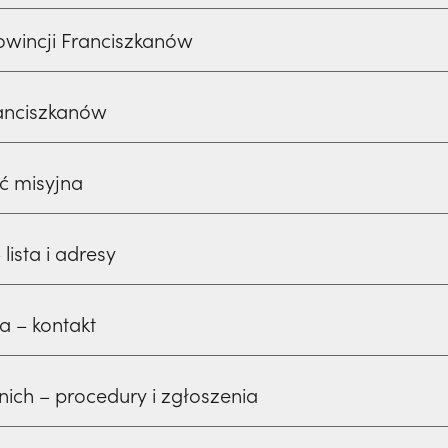
owincji Franciszkanów
anciszkanów
ść misyjna
lista i adresy
a – kontakt
ich – procedury i zgłoszenia