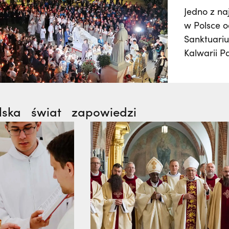
Jedno z n
w Polsce o
Sanktuariu
Kalwarii P
zgromadzi 
którzy wez
dróżkach, 
wydarzeni
lska
świat
zapowiedzi
uroczystoś
Panny 15 s