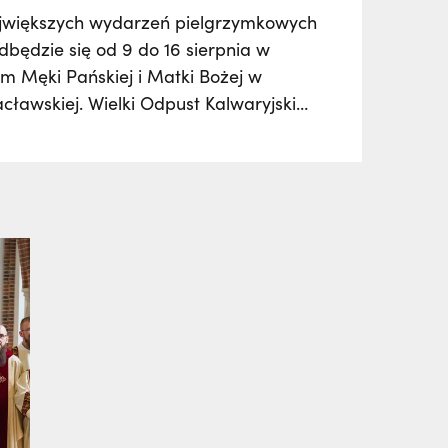
ajwiększych wydarzeń pielgrzymkowych
dbędzie się od 9 do 16 sierpnia w
m Męki Pańskiej i Matki Bożej w
acławskiej. Wielki Odpust Kalwaryjski
tysiące wiernych z kraju i zagranicy,
mą udział w procesjach, tradycyjnych
uroczystych liturgiach oraz
ach muzycznych. Kulminacją będzie
ć Wniebowzięcia Najświętszej Maryi
ierpnia.…