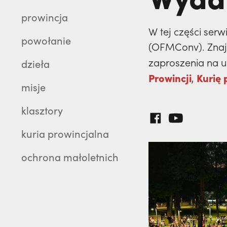
prowincja
W tej części serw
powołanie
(OFMConv). Znajdz
zaproszenia na ur
dzieła
Prowincji
Kurię 
,
misje
klasztory
kuria prowincjalna
ochrona małoletnich