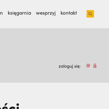
on
księgarnia
wesprzyj
kontakt
iacoto. Wrócił na pogrzeb braci. | JESTEM,
zaloguj się:
ści