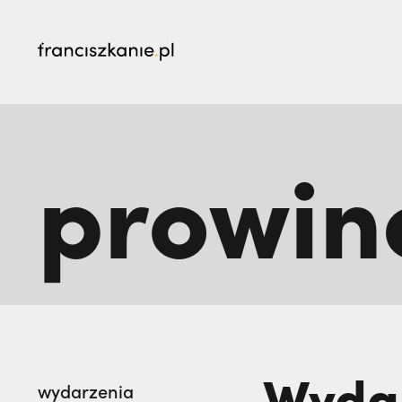
najczęściej wyszukiwane
prowin
Prawie tam nie pojechałem: czego nauczyli 
„Nie jedź na misje, dopóki matka żyje!” | JES
Wydar
wydarzenia