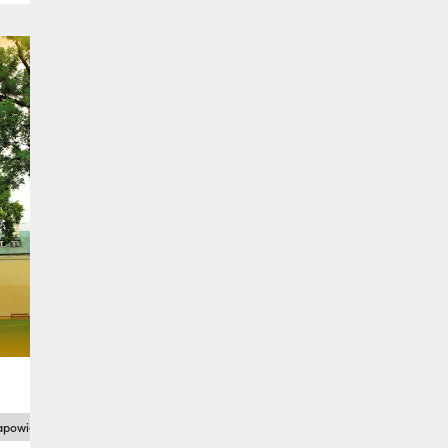
apowiedzi
zaproszenia