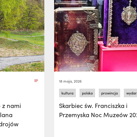
18 maja, 2026
kultura
polska
prowincja
wydar
o z nami
Skarbiec św. Franciszka i
alana
Przemyska Noc Muzeów 20
Zdrojów