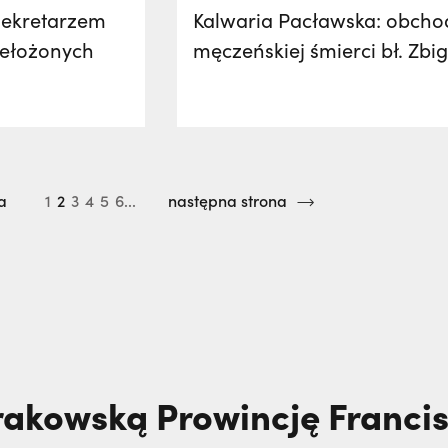
sekretarzem
Kalwaria Pacławska: obchod
zełożonych
męczeńskiej śmierci bł. Zbi
a
1
2
3
4
5
6...
następna strona
rakowską Prowincję Franc