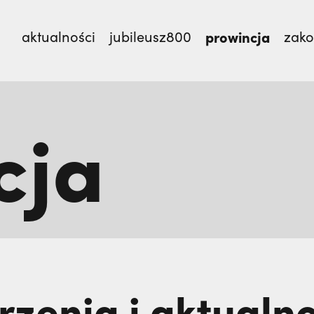
aktualności
jubileusz800
prowincja
zak
cja
mnie męczennicy z Pariacoto,
Otwierał misję w Par
TEM
zenia i aktualno