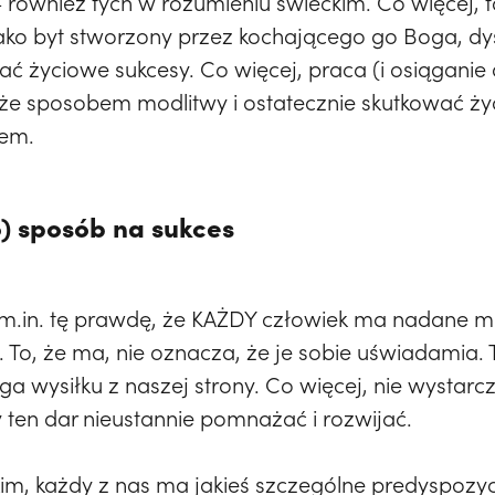
 również tych w rozumieniu świeckim. Co więcej, 
 jako byt stworzony przez kochającego go Boga, 
ć życiowe sukcesy. Co więcej, praca (i osiąganie d
że sposobem modlitwy i ostatecznie skutkować ż
iem.
ko) sposób na sukces
 m.in. tę prawdę, że KAŻDY człowiek ma nadane 
To, że ma, nie oznacza, że je sobie uświadamia. T
a wysiłku z naszej strony. Co więcej, nie wystarcz
 ten dar nieustannie pomnażać i rozwijać.
m, każdy z nas ma jakieś szczególne predyspozycj