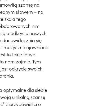
esamowitą szansę na
. Jednym słowem – na
e skala tego
 obdarowanych nim
się o odkrycie naszych
 dar uwidacznia się
ści muzyczne ujawnione
st to takie łatwe.
 to nam zajmie. Tym
est odkrycie swoich
ołania.
 optymalne dla siebie
swoją unikalną szansę
ec” z przypowieści o