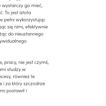
e wystarczy go mieć,
 To jest istota
w pełni wykorzystując
c się nimi, efektywnie
żąc do nieustannego
ndywidualnego
 pracy, nie jest czymś,
ami słudzy w
kcesy, również te
i za który szczodrze
mi postawił i