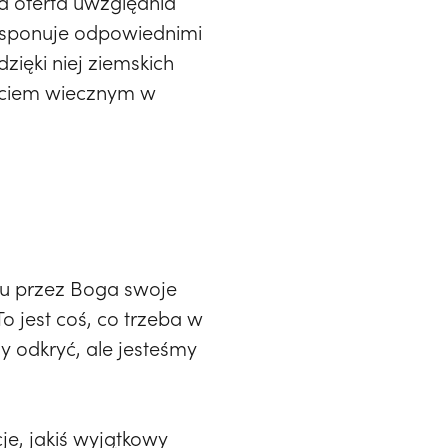
ta oferta uwzględnia
dysponuje odpowiednimi
zięki niej ziemskich
yciem wiecznym w
mu przez Boga swoje
o jest coś, co trzeba w
y odkryć, ale jesteśmy
e, jakiś wyjątkowy