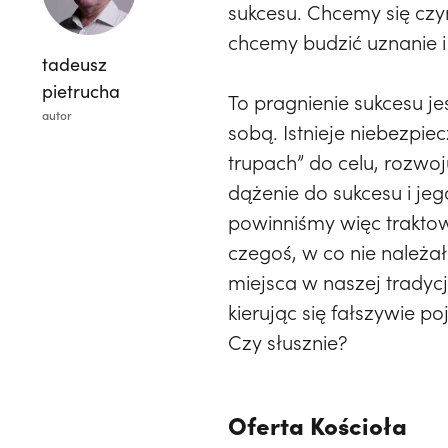
sukcesu. Chcemy się cz
chcemy budzić uznanie 
tadeusz
pietrucha
To pragnienie sukcesu j
autor
sobą. Istnieje niebezpi
trupach” do celu, rozwo
dążenie do sukcesu i jeg
powinniśmy więc traktow
czegoś, w co nie należa
miejsca w naszej tradycj
kierując się fałszywie
Czy słusznie?
Oferta Kościoła