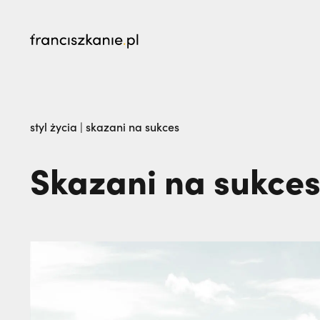
najczęściej wyszukiwane
Kalwaria Pacławska zaprasza na Wielki Odpu
styl życia
|
skazani na sukces
na pogrzeb braci. | JESTEM
Skazani na sukce