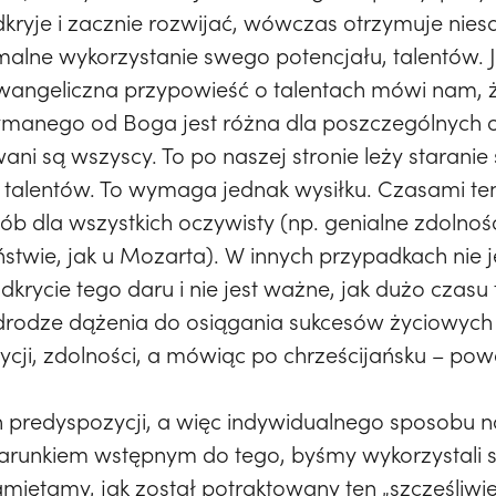
 odkryje i zacznie rozwijać, wówczas otrzymuje ni
ymalne wykorzystanie swego potencjału, talentów
wangeliczna przypowieść o talentach mówi nam, ż
ymanego od Boga jest różna dla poszczególnych
ni są wszyscy. To po naszej stronie leży staranie 
 talentów. To wymaga jednak wysiłku. Czasami ten
b dla wszystkich oczywisty (np. genialne zdolno
twie, jak u Mozarta). W innych przypadkach nie je
krycie tego daru i nie jest ważne, jak dużo czasu
rodze dążenia do osiągania sukcesów życiowych j
cji, zdolności, a mówiąc po chrześcijańsku – pow
predyspozycji, a więc indywidualnego sposobu na
o warunkiem wstępnym do tego, byśmy wykorzystali 
amiętamy, jak został potraktowany ten „szczęśliwi