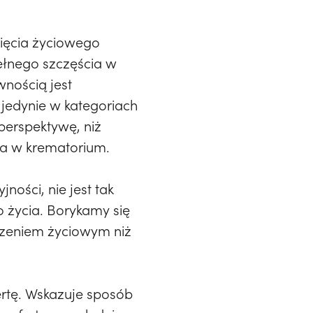
nięcia życiowego
pełnego szczęścia w
wnością jest
 jedynie w kategoriach
perspektywę, niż
ca w krematorium.
ności, nie jest tak
o życia. Borykamy się
czeniem życiowym niż
ertę. Wskazuje sposób