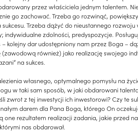
 obdarowany przez właściciela jednym talentem. Ni
znie go zachować. Trzeba go rozwinąć, powiększyć.
 sukcesu. Trzeba dążyć do nieustannego rozwoju 
 indywidualne zdolności, predyspozycje. Posługują
– kolejny dar udostępniony nam przez Boga – dą
cę (zawodową również) jako realizację swojego i
azani” na sukces.
alezienia własnego, optymalnego pomysłu na życie,
gu w taki sam sposób, w jaki obdarowani talent
i zwrot z tej inwestycji ich inwestorowi? Czy te su
nałym darem dla Pana Boga, którego On oczekuje 
one rezultatem realizacji zadania, jakie przed na
 którymi nas obdarował.