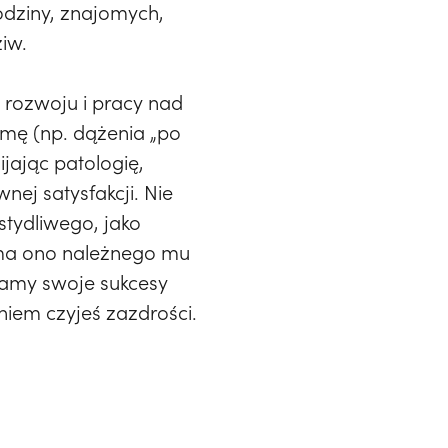
odziny, znajomych,
iw.
 rozwoju i pracy nad
rmę (np. dążenia „po
jając patologię,
nej satysfakcji. Nie
stydliwego, jako
e ma ono należnego mu
szamy swoje sukcesy
iem czyjeś zazdrości.