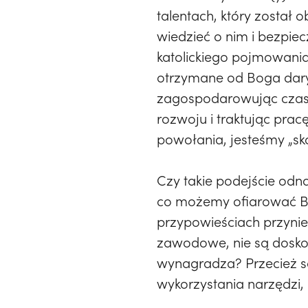
talentach, który został
wiedzieć o nim i bezpiec
katolickiego pojmowania
otrzymane od Boga dary;
zagospodarowując czas 
rozwoju i traktując pra
powołania, jesteśmy „sk
Czy takie podejście odn
co możemy ofiarować Bo
przypowieściach przynieśl
zawodowe, nie są dosko
wynagradza? Przecież są 
wykorzystania narzędzi,