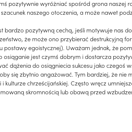
ymś pozytywnie wyróżniać spośród grona naszej r
i szacunek naszego otoczenia, a może nawet podz
est bardzo pozytywną cechą, jeśli motywuje nas do
eczeństwo, że może ono przybierać destrukcyjną fo
ju postawy egoistycznej). Uważam jednak, że pomi
o osiąganie jest czymś dobrym i dostarcza pozytyw
ać dążenia do osiągniecia sukcesu jako czegoś w
łoby się zbytnio angażować. Tym bardziej, że ni
i i kulturze chrześcijańskiej. Często wręcz umniej
 pojmowaną skromnością lub obawą przed wzbudzen