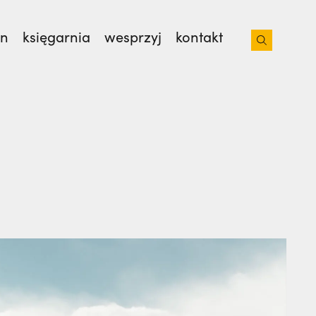
on
księgarnia
wesprzyj
kontakt
sław Kijas,
Otwierał misję w Pariacoto. Wrócił