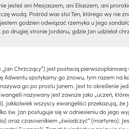
nie jesteś ani Mesjaszem, ani Eliaszem, ani prorok
zczę wodą. Pośród was stoi Ten, którego wy nie zn
ie jestem godzien odwiązać rzemyka u Jego sandała
, po drugiej stronie Jordanu, gdzie Jan udzielał chrz
e „Jan Chrzczący”) jest postacią pierwszoplanową 
elę Adwentu spotykamy go znowu, tym razem na ka
ii nazywa go po prostu Janem. Jest to określenie 
Ewangelii nazywany jest zawsze jako „uczeń, które
.20). Jakkolwiek wszyscy ewangeliści przekazują, że J
ylko św. Jan posługuje się w odniesieniu do jego 
ia) oraz czasownikiem „świadczyć” (martyreo). Jes