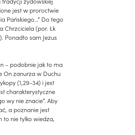
 tradycji żydowskiej
ione jest w proroctwie
nia Pańskiego…” Do tego
 Chrzciciela (por. Łk
,8). Ponadto sam Jezus
an – podobnie jak to ma
 że On zanurza w Duchu
kopy (1,29-34) i jest
st charakterystyczne
go wy nie znacie”. Aby
ć, a poznanie jest
 to nie tylko wiedza,