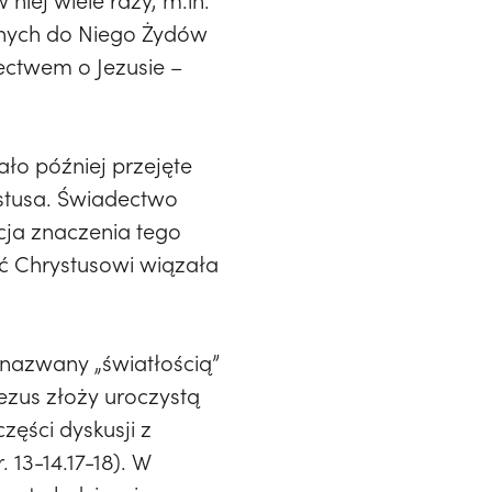
niej wiele razy, m.in.
onych do Niego Żydów
dectwem o Jezusie –
ało później przejęte
stusa. Świadectwo
ja znaczenia tego
ość Chrystusowi wiązała
 nazwany „światłością”
Jezus złoży uroczystą
zęści dyskusji z
13-14.17-18). W