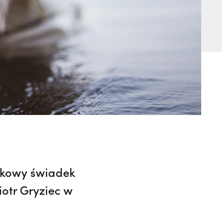
ątkowy świadek
iotr Gryziec w