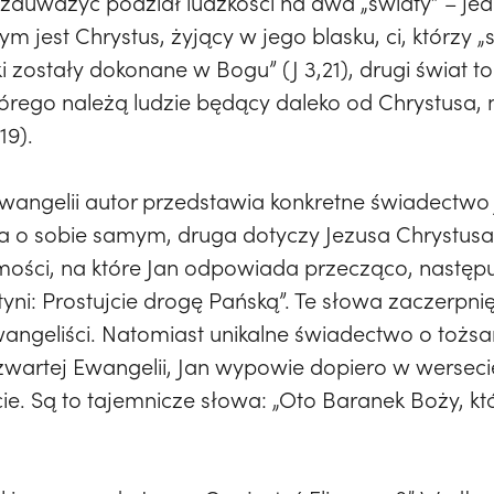
auważyć podział ludzkości na dwa „światy” – jede
ym jest Chrystus, żyjący w jego blasku, ci, którzy
i zostały dokonane w Bogu” (J 3,21), drugi świat to
tórego należą ludzie będący daleko od Chrystusa, 
19).
 Ewangelii autor przedstawia konkretne świadectwo
 o sobie samym, druga dotyczy Jezusa Chrystusa. 
ości, na które Jan odpowiada przecząco, następu
ni: Prostujcie drogę Pańską”. Te słowa zaczerpnięt
ewangeliści. Natomiast unikalne świadectwo o tożs
zwartej Ewangelii, Jan wypowie dopiero w wersecie
ie. Są to tajemnicze słowa: „Oto Baranek Boży, kt