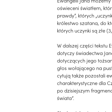
Ewangelii Jana możemy z
oświeceni światłem, któr
prawdy”, których „uczynk
królestwo szatana, do k
których uczynki są złe (3,
W dalszej części tekstu
dotyczy świadectwa Jana
dotyczących jego tożsam
głos wołającego na pusty
cytują także pozostali 
charakterystyczne dla C
po dzisiejszym fragmenc
świata”.