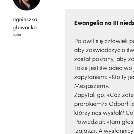
agnieszka
Ewangelia na III niedz
głowacka
autor
Pojawił się człowiek 
aby zaświadczyć o świa
został posłany, aby z
Takie jest świadectwo 
zapytaniem: «Kto ty je
Mesjaszem».
Zapytali go: «Cóż zate
prorokiem?» Odparł: «
którzy nas wysłali? C
Powiedział: «Jam głos
Izajasz». A wysłannic