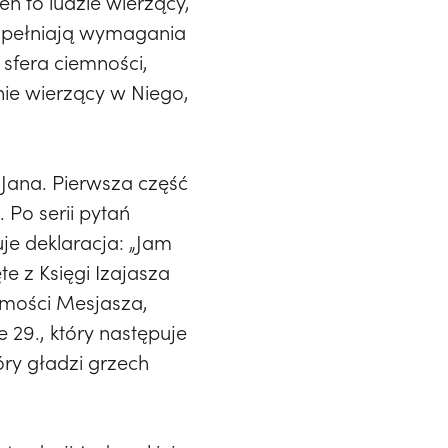
n to ludzie wierzący,
 „spełniają wymagania
 sfera ciemności,
nie wierzący w Niego,
 Jana. Pierwsza część
Po serii pytań
je deklaracja: „Jam
e z Księgi Izajasza
amości Mesjasza,
 29., który następuje
óry gładzi grzech