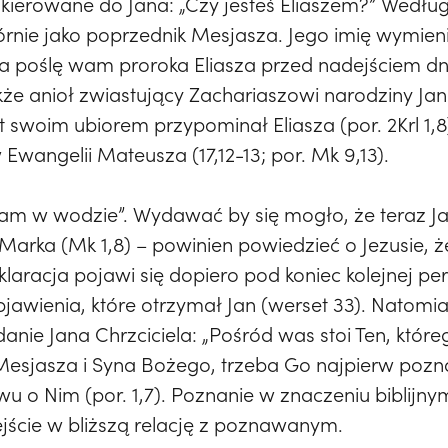
skierowane do Jana: „Czy jesteś Eliaszem?” Według
tórnie jako poprzednik Mesjasza. Jego imię wymien
Ja poślę wam proroka Eliasza przed nadejściem d
że anioł zwiastujący Zachariaszowi narodziny Jana
wet swoim ubiorem przypominał Eliasza (por. 2Krl 1
wangelii Mateusza (17,12-13; por. Mk 9,13).
rzam w wodzie”. Wydawać by się mogło, że teraz J
 Marka (Mk 1,8) – powinien powiedzieć o Jezusie,
laracja pojawi się dopiero pod koniec kolejnej pery
jawienia, które otrzymał Jan (werset 33). Natomia
danie Jana Chrzciciela: „Pośród was stoi Ten, które
Mesjasza i Syna Bożego, trzeba Go najpierw pozna
u o Nim (por. 1,7). Poznanie w znaczeniu biblijnym
jście w bliższą relację z poznawanym.