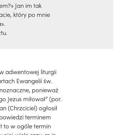
iem?» Jan im tak
acie, który po mnie
».
tu.
w adwentowej liturgii
rtach Ewangelii św.
jednoznaczne, ponieważ
go Jezus miłował” (por.
an (Chrzciciel) ogłosił
wypowiedzi terminem
t to w ogóle termin