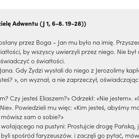
ielę Adwentu (J 1, 6-8. 19-28))
posłany przez Boga – Jan mu było na imię. Przysz
tłości, by wszyscy uwierzyli przez niego. Nie był 
aświadczyć o światłości.
Jana. Gdy Żydzi wysłali do niego z Jerozolimy kap
steś? », on wyznał, a nie zaprzeczył, oświadczając:
m? Czy jesteś Eliaszem?» Odrzekł: «Nie jestem». «C
Nie». Powiedzieli mu więc: «Kim jesteś, abyśmy m
o mówisz sam o sobie?»
 wołającego na pustyni: Prostujcie drogę Pańską, j
y byli spośród faryzeuszów. i zaczęli go pytać, m