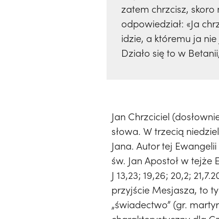
zatem chrzcisz, skoro 
odpowiedział: «Ja chr
idzie, a któremu ja n
Działo się to w Betanii
Jan Chrzciciel (dosłowni
słowa. W trzecią niedzi
Jana. Autor tej Ewangel
św. Jan Apostoł w tejże 
J 13,23; 19,26; 20,2; 21,7
przyjście Mesjasza, to t
„świadectwo” (gr. martyr