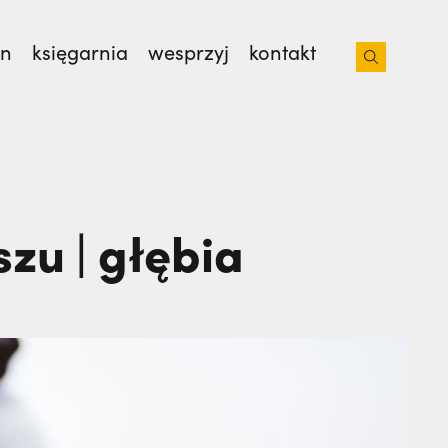
on
księgarnia
wesprzyj
kontakt
iacoto. Wrócił na pogrzeb braci. | JESTEM,
zu | głębia