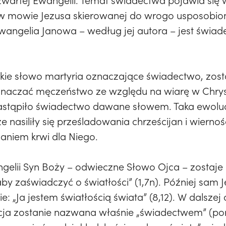
wartej Ewangelii. Temat świadectwa pojawia się w 
 w mowie Jezusa skierowanej do wrogo usposobi
 Ewangelia Janowa – według jej autora – jest świa
eckie słowo martyria oznaczające świadectwo, zost
 oznaczać męczeństwo ze względu na wiarę w Chry
stąpiło świadectwo dawane słowem. Taka ewoluc
że nasiliły się prześladowania chrześcijan i wiern
laniem krwi dla Niego.
elii Syn Boży – odwieczne Słowo Ojca – zostaje
„aby zaświadczyć o światłości” (1,7n). Później sam 
 „Ja jestem światłością świata” (8,12). W dalszej c
cja zostanie nazwana właśnie „świadectwem” (por. 