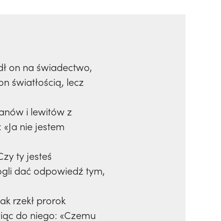
edł on na świadectwo,
on światłością, lecz
łanów i lewitów z
 «Ja nie jestem
zy ty jesteś
ogli dać odpowiedź tym,
ak rzekł prorok
ówiąc do niego: «Czemu