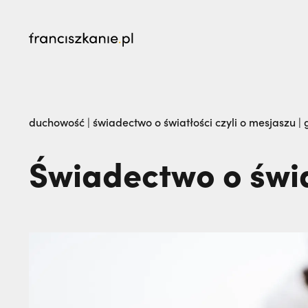
najczęściej wyszukiwane
Prawie tam nie pojechałem: czego nauczyli 
duchowość
|
świadectwo o światłości czyli o mesjaszu | 
„Nie jedź na misje, dopóki matka żyje!” | JES
Świadectwo o świat