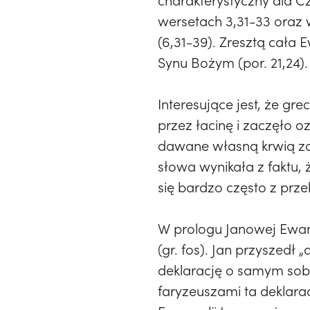
charakterystyczny dla Cz
wersetach 3,31-33 oraz
(6,31-39). Zresztą cała
Synu Bożym (por. 21,24).
Interesujące jest, że gr
przez łacinę i zaczęło
dawane własną krwią za
słowa wynikała z faktu, 
się bardzo często z prze
W prologu Janowej Ewang
(gr. fos). Jan przyszedł 
deklarację o samym sobie:
faryzeuszami ta deklara