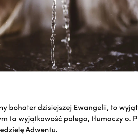
wny bohater dzisiejszej Ewangelii, to wyj
ym ta wyjątkowość polega, tłumaczy o. P
iedzielę Adwentu.