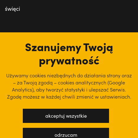
święci
tu jesteśmy
Szanujemy Twoją
prywatność
Używamy cookies niezbędnych do działania strony oraz
– za Twoją zgodą – cookies analitycznych (Google
Analytics), aby
tworzyć statystyki i ulepszać Serwis.
Zgodę możesz w każdej chwili zmienić w ustawieniach.
akceptuj wszystkie
polityka prywatności
regulamin serwisu
odrzucam