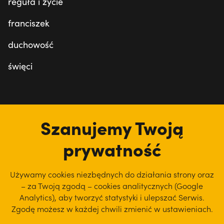
reguła i życie
franciszek
duchowość
święci
tu jesteśmy
Szanujemy Twoją
prywatność
Używamy cookies niezbędnych do działania strony oraz
– za Twoją zgodą – cookies analitycznych (Google
Analytics), aby
tworzyć statystyki i ulepszać Serwis.
Zgodę możesz w każdej chwili zmienić w ustawieniach.