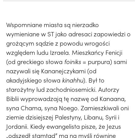
Wspomniane miasta są nierzadko
wymieniane w ST jako adresaci zapowiedzi o
grożącym sądzie z powodu wrogości
względem ludu Izraela. Mieszkańcy Fenicji
(od greckiego słowa
foiniks
= purpura) sami
nazywali się Kananejczykami (od
akadyjskiego słowa
kinahhu
). Był to
starożytny lud zachodniosemicki. Autorzy
Biblii wyprowadzają tę nazwę od Kanaana,
syna Chama, syna Noego. Zamieszkiwali oni
ziemie dzisiejszej Palestyny, Libanu, Syrii i
Jordanii. Kiedy ewangelista pisze, że Jezus
„odszedł stamtąd” ma na myśli równinę