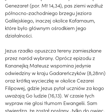
Genezaret (por. Mt 14,34), pas ziemi wzdłuż
północno-zachodniego brzegu Jeziora
Galilejskiego, inaczej okolice Kafarnaum,
które było głównym ośrodkiem Jego
działalności.
Jezus rzadko opuszcza tereny zamieszkane
przez naród wybrany. Oprócz epizodu z
Kananejką Mateusz wspomina jedynie
odwiedziny w kraju Gadareńczyków (8,28nn)
oraz krótką wycieczkę w okolice Cezarei
Filipowej, gdzie Jezus pytał uczniów za kogo
uważają Go ludzie (16,13). W czasie tych
wypraw nie głosi tłumom Ewangelii. Sam
stwierdza, że został posłany „tylko do owiec,