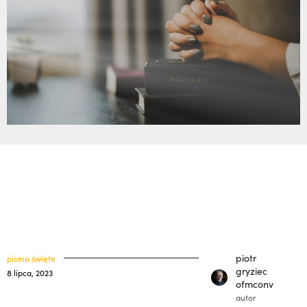
33) | o. Zdzisław Kijas,
Otwierał misję w
klasztory
święci
Pariacoto. Wrócił na pogrzeb braci. |
kuria prowincjalna
JESTEM
ochrona małoletnich
piotr
pismo święte
gryziec
8 lipca, 2023
ofmconv
autor