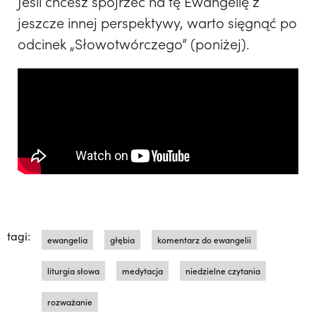
Jeśli chcesz spojrzeć na tę Ewangelię z
jeszcze innej perspektywy, warto sięgnąć po
odcinek „Słowotwórczego” (poniżej).
tagi:
ewangelia
głębia
komentarz do ewangelii
liturgia słowa
medytacja
niedzielne czytania
rozważanie