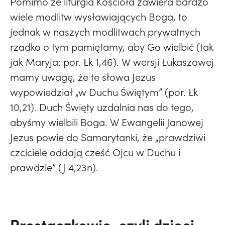
Pomimo że liturgia Kościoła zawiera bardzo
wiele modlitw wysławiających Boga, to
jednak w naszych modlitwach prywatnych
rzadko o tym pamiętamy, aby Go wielbić (tak
jak Maryja: por. Łk 1,46). W wersji Łukaszowej
mamy uwagę, że te słowa Jezus
wypowiedział „w Duchu Świętym” (por. Łk
10,21). Duch Święty uzdalnia nas do tego,
abyśmy wielbili Boga. W Ewangelii Janowej
Jezus powie do Samarytanki, że „prawdziwi
czciciele oddają cześć Ojcu w Duchu i
prawdzie” (J 4,23n).
Prostaczkowie, czyli dzieci