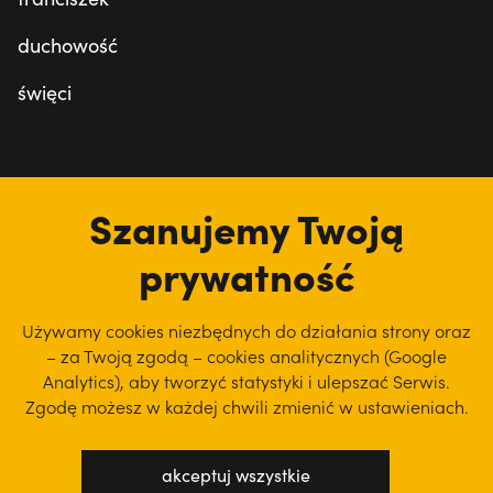
duchowość
święci
tu jesteśmy
Szanujemy Twoją
prywatność
Używamy cookies niezbędnych do działania strony oraz
– za Twoją zgodą – cookies analitycznych (Google
Analytics), aby
tworzyć statystyki i ulepszać Serwis.
Zgodę możesz w każdej chwili zmienić w ustawieniach.
akceptuj wszystkie
polityka prywatności