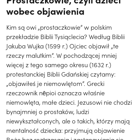
wobec objawienia
Kim są owi „prostaczkowie” w polskim
przekładzie Biblii Tysiąclecia? Według Biblii
Jakuba Wujka (1599 r.) Ojciec objawił „te
rzeczy malutkim”. W pochodzącej mniej
więcej z tego samego okresu (1632 r.)
protestanckiej Biblii Gdańskiej czytamy:
„objawiłeś je niemowlętom”. Grecki
rzeczownik nēpioi oznacza właśnie
niemowlęta, małe dzieci. Jezusowi nie chodzi
bynajmniej o prostaków, ludzi
niewykształconych, ale o takich, którzy mają
mentalność dziecka: przyjmują objawienie
Boże bez roztrząsania i zastanawiania się.