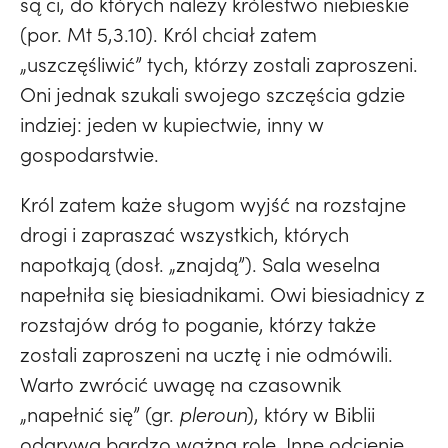
są ci, do których należy królestwo niebieskie
(por. Mt 5,3.10). Król chciał zatem
„uszczęśliwić” tych, którzy zostali zaproszeni.
Oni jednak szukali swojego szczęścia gdzie
indziej: jeden w kupiectwie, inny w
gospodarstwie.
Król zatem każe sługom wyjść na rozstajne
drogi i zapraszać wszystkich, których
napotkają (dosł. „znajdą”). Sala weselna
napełniła się biesiadnikami. Owi biesiadnicy z
rozstajów dróg to poganie, którzy także
zostali zaproszeni na ucztę i nie odmówili.
Warto zwrócić uwagę na czasownik
„napełnić się” (gr.
pleroun
), który w Biblii
odgrywa bardzo ważną rolę. Inne odcienie