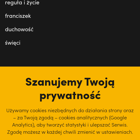
reguła i życie
franciszek
duchowość
święci
tu jesteśmy
Szanujemy Twoją
prywatność
Używamy cookies niezbędnych do działania strony oraz
– za Twoją zgodą – cookies analitycznych (Google
Analytics), aby
tworzyć statystyki i ulepszać Serwis.
Zgodę możesz w każdej chwili zmienić w ustawieniach.