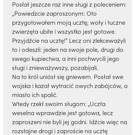
Posłał jeszcze raz inne sługi z poleceniem:
„Powiedzcie zaproszonym: Oto
przygotowałem moją ucztę; woły i tuczne
zwierzęta ubite i wszystko jest gotowe.
Przyjdźcie na ucztę!” Lecz oni zlekceważyli
to i odeszli: jeden na swoje pole, drugi do
swego kupiectwa, a inni pochwycili jego
sługi i znieważywszy, pozabijali.
Na to król uniósł się gniewem. Posłał swe
wojska i kazał wytracić owych zabójców, a
miasto ich spalić.
Wtedy rzekł swoim sługom: „Uczta
weselna wprawdzie jest gotowa, lecz
zaproszeni nie byli jej godni. Idźcie więc na
rozstajne drogi i zaproście na ucztę