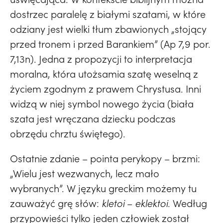
dostrzec paralelę z białymi szatami, w które
odziany jest wielki tłum zbawionych „stojący
przed tronem i przed Barankiem” (Ap 7,9 por.
7,13n). Jedna z propozycji to interpretacja
moralna, która utożsamia szatę weselną z
życiem zgodnym z prawem Chrystusa. Inni
widzą w niej symbol nowego życia (biała
szata jest wręczana dziecku podczas
obrzędu chrztu świętego).
Ostatnie zdanie – pointa perykopy – brzmi:
„Wielu jest wezwanych, lecz mało
wybranych”. W języku greckim możemy tu
zauważyć grę słów:
kletoi
–
eklektoi
. Według
przypowieści tylko jeden człowiek został