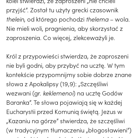
kolei stwierdzi, że zaproszeni „nie chcieli
przyjść”. Został tu użyty grecki czasownik
thelein
, od którego pochodzi
thelema
– wola.
Nie mieli woli, pragnienia, aby skorzystać z
zaproszenia. Co więcej, zlekceważyli je.
Król z przypowieści stwierdza, że zaproszeni
nie byli godni, aby przybyć na ucztę. W tym
kontekście przypomnijmy sobie dobrze znane
słowa z Apokalipsy (19,9): „Szczęśliwi
wezwani (gr.
keklemenoi
) na ucztę Godów
Baranka”. Te słowa pojawiają się w każdej
Eucharystii przed Komunią świętą. Jezus w
„Kazaniu na górze” stwierdza, że szczęśliwi
(w tradycyjnym tłumaczeniu „błogosławieni”)