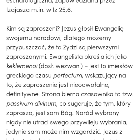
eschatologiczna, zapowiedziana przez
Izajasza m.in. w Iz 25,6.
Kim są zaproszeni? Jezus głosił Ewangelię
swojemu narodowi, dlatego możemy
przypuszczać, że to Żydzi są pierwszymi
zaproszonymi. Ewangelista określa ich jako
keklemenoi
(dosł. wezwani) – jest to imiesłów
greckiego czasu
perfectum
, wskazujący na
to, że zaproszenie jest nieodwołalne,
definitywne. Strona bierna czasownika to tzw.
passivum divinum
, co sugeruje, że tym, który
zaprasza, jest sam Bóg. Naród wybrany
nigdy nie utraci swego przywileju wybrania,
jedynie sam może nim wzgardzić. Jezus z