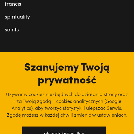
francis
spirituality
saints
social media
Szanujemy Twoją
prywatność
Używamy cookies niezbędnych do działania strony oraz
– za Twoją zgodą – cookies analitycznych (Google
Analytics), aby
tworzyć statystyki i ulepszać Serwis.
Zgodę możesz w każdej chwili zmienić w ustawieniach.
akceptuj wszystkie