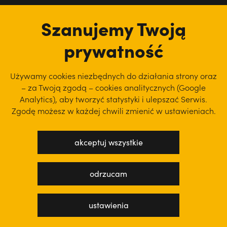
tu jesteśmy
Szanujemy Twoją
prywatność
Używamy cookies niezbędnych do działania strony oraz
– za Twoją zgodą – cookies analitycznych (Google
Analytics), aby
tworzyć statystyki i ulepszać Serwis.
Zgodę możesz w każdej chwili zmienić w ustawieniach.
akceptuj wszystkie
polityka prywatności
regulamin serwisu
odrzucam
projekt: WEBsellent
wykonanie: techbees
ustawienia