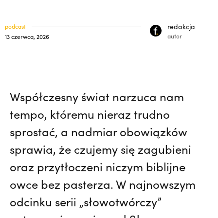
33) | o. Zdzisław Kijas,
Otwierał misję w
klasztory
święci
Pariacoto. Wrócił na pogrzeb braci. |
redakcja
podcast
kuria prowincjalna
JESTEM
autor
13 czerwca, 2026
ochrona małoletnich
Współczesny świat narzuca nam
tempo, któremu nieraz trudno
sprostać, a nadmiar obowiązków
sprawia, że czujemy się zagubieni
oraz przytłoczeni niczym biblijne
owce bez pasterza. W najnowszym
odcinku serii „słowotwórczy”