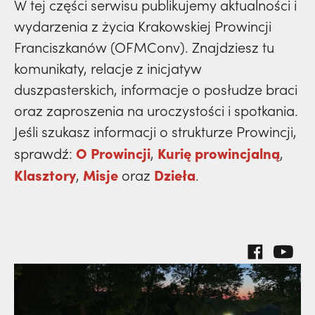
prowincja
W tej części serwisu publikujemy aktualności i
33) | o. Zdzisław Kijas,
Otwierał misję w
klasztory
wydarzenia
święci
wydarzenia z życia Krakowskiej Prowincji
dzieła
Pariacoto. Wrócił na pogrzeb braci. |
powołanie
kuria prowincjalna
prowincja
Franciszkanów (OFMConv). Znajdziesz tu
JESTEM
misje
komunikaty, relacje z inicjatyw
dzieła
ochrona małoletnich
powołanie
duszpasterskich, informacje o posłudze braci
klasztory
misje
oraz zaproszenia na uroczystości i spotkania.
dzieła
kuria prowincjalna
Jeśli szukasz informacji o strukturze Prowincji,
klasztory
misje
O Prowincji
Kurię prowincjalną
sprawdź:
,
,
ochrona małoletnich
kuria prowincjalna
Klasztory
Misje
Dzieła
,
oraz
.
klasztory
ochrona małoletnich
kuria prowincjalna
ochrona małoletnich