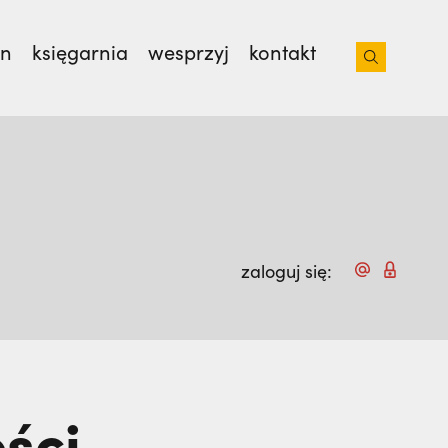
on
księgarnia
wesprzyj
kontakt
isjonarzy? | JESTEM,
Nie wiedziała, że żegna
zaloguj się:
ści