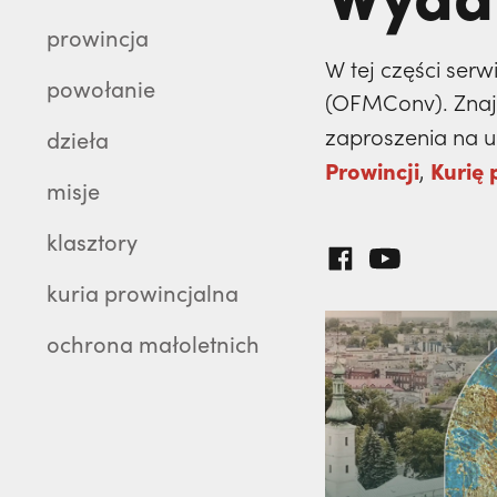
prowincja
W tej części serw
powołanie
(OFMConv). Znajdz
zaproszenia na ur
dzieła
Prowincji
Kurię 
,
misje
klasztory
kuria prowincjalna
ochrona małoletnich