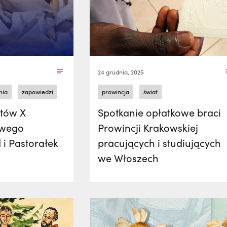
24 grudnia, 2025
nia
zapowiedzi
prowincja
świat
atów X
Spotkanie opłatkowe braci
owego
Prowincji Krakowskiej
 i Pastorałek
pracujących i studiujących
we Włoszech