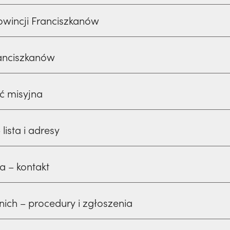
owincji Franciszkanów
anciszkanów
ść misyjna
lista i adresy
a – kontakt
ich – procedury i zgłoszenia