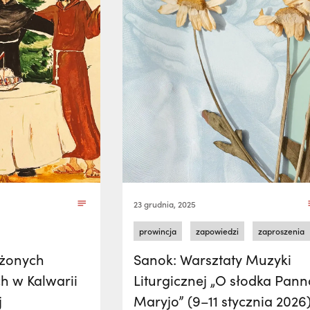
23 grudnia, 2025
prowincja
zapowiedzi
zaproszenia
ożonych
Sanok: Warsztaty Muzyki
ch w Kalwarii
Liturgicznej „O słodka Pann
j
Maryjo” (9–11 stycznia 2026