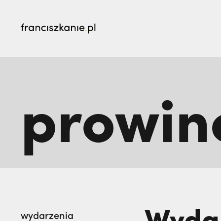
najczęściej wyszukiwane
prowin
„Nie jedź na misje, dopóki matka żyje!” | JES
go na zawsze | JESTEM
Wydar
wydarzenia