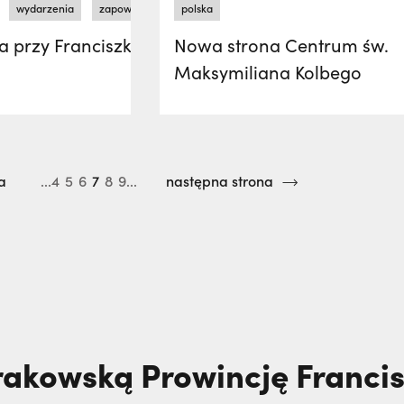
wydarzenia
zapowiedzi
zaproszenia
polska
a przy Franciszkańskiej –
Nowa strona Centrum św.
Maksymiliana Kolbego
a
...4
5
6
7
8
9...
następna strona
rakowską Prowincję Franc