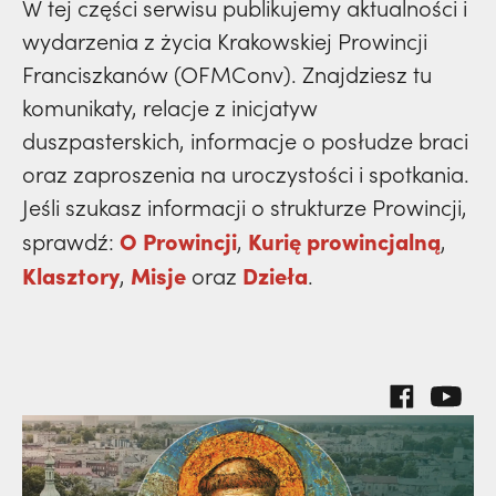
prowincja
W tej części serwisu publikujemy aktualności i
polskich misjonarzy? | JESTEM,
Nie
klasztory
wydarzenia
święci
wydarzenia z życia Krakowskiej Prowincji
dzieła
wiedziała, że żegna go na zawsze | JESTEM
powołanie
kuria prowincjalna
prowincja
Franciszkanów (OFMConv). Znajdziesz tu
misje
komunikaty, relacje z inicjatyw
dzieła
ochrona małoletnich
powołanie
duszpasterskich, informacje o posłudze braci
klasztory
misje
oraz zaproszenia na uroczystości i spotkania.
dzieła
kuria prowincjalna
Jeśli szukasz informacji o strukturze Prowincji,
klasztory
misje
O Prowincji
Kurię prowincjalną
sprawdź:
,
,
ochrona małoletnich
kuria prowincjalna
Klasztory
Misje
Dzieła
,
oraz
.
klasztory
ochrona małoletnich
kuria prowincjalna
ochrona małoletnich