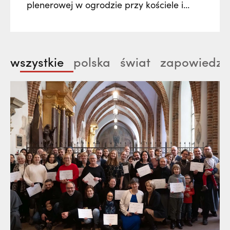
plenerowej w ogrodzie przy kościele i
klasztorze franciszkanów w Radomsku.
Poprzez muzykę, słowa i obraz zostanie
nam ukazane życie św. Franciszek z
wszystkie
polska
świat
zapowiedzi
Asyżu jako pieśń, którą nieustannie
wyśpiewuje człowiekowi każdego czasu.
Nie zabraknie też wątków historycznych…