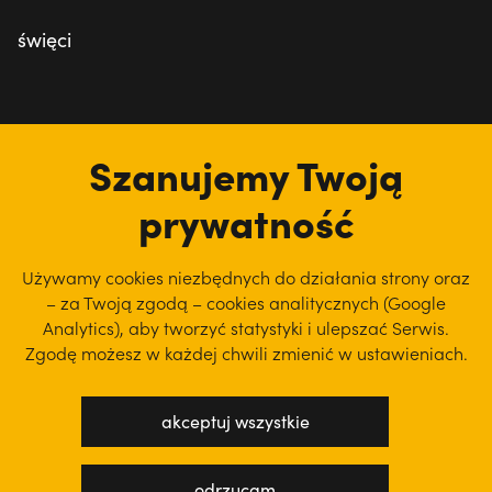
święci
tu jesteśmy
Szanujemy Twoją
prywatność
Używamy cookies niezbędnych do działania strony oraz
– za Twoją zgodą – cookies analitycznych (Google
Analytics), aby
tworzyć statystyki i ulepszać Serwis.
Zgodę możesz w każdej chwili zmienić w ustawieniach.
akceptuj wszystkie
polityka prywatności
regulamin serwisu
odrzucam