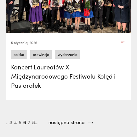
5 stycznia, 2026
polska
prowincja
wydarzenia
Koncert Laureatów X
Międzynarodowego Festiwalu Kolęd i
Pastorałek
...3
4
5
6
7
8...
następna strona