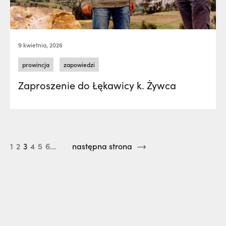
9 kwietnia, 2026
prowincja
zapowiedzi
Zaproszenie do Łękawicy k. Żywca
1
2
3
4
5
6...
następna strona