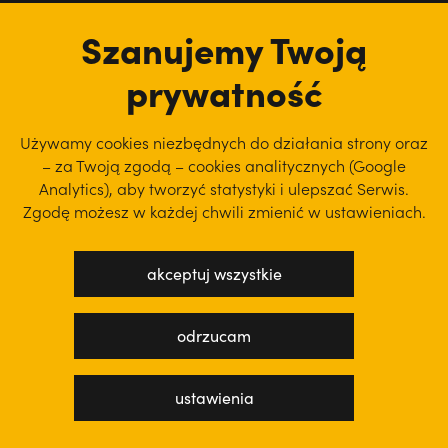
tu jesteśmy
Szanujemy Twoją
prywatność
Używamy cookies niezbędnych do działania strony oraz
– za Twoją zgodą – cookies analitycznych (Google
Analytics), aby
tworzyć statystyki i ulepszać Serwis.
Zgodę możesz w każdej chwili zmienić w ustawieniach.
akceptuj wszystkie
polityka prywatności
regulamin serwisu
odrzucam
projekt: WEBsellent
wykonanie: techbees
ustawienia