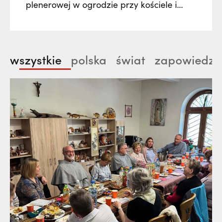
plenerowej w ogrodzie przy kościele i
klasztorze franciszkanów w Radomsku.
Poprzez muzykę, słowa i obraz zostanie
nam ukazane życie św. Franciszek z
wszystkie
polska
świat
zapowiedzi
Asyżu jako pieśń, którą nieustannie
wyśpiewuje człowiekowi każdego czasu.
Nie zabraknie też wątków historycznych…