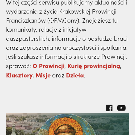
prowincja
W tej części serwisu publikujemy aktualności i
polskich misjonarzy? | JESTEM,
Nie
klasztory
wydarzenia
święci
wydarzenia z życia Krakowskiej Prowincji
dzieła
wiedziała, że żegna go na zawsze | JESTEM
powołanie
kuria prowincjalna
prowincja
Franciszkanów (OFMConv). Znajdziesz tu
misje
komunikaty, relacje z inicjatyw
dzieła
ochrona małoletnich
powołanie
duszpasterskich, informacje o posłudze braci
klasztory
misje
oraz zaproszenia na uroczystości i spotkania.
dzieła
kuria prowincjalna
Jeśli szukasz informacji o strukturze Prowincji,
klasztory
misje
O Prowincji
Kurię prowincjalną
sprawdź:
,
,
ochrona małoletnich
kuria prowincjalna
Klasztory
Misje
Dzieła
,
oraz
.
klasztory
ochrona małoletnich
kuria prowincjalna
ochrona małoletnich