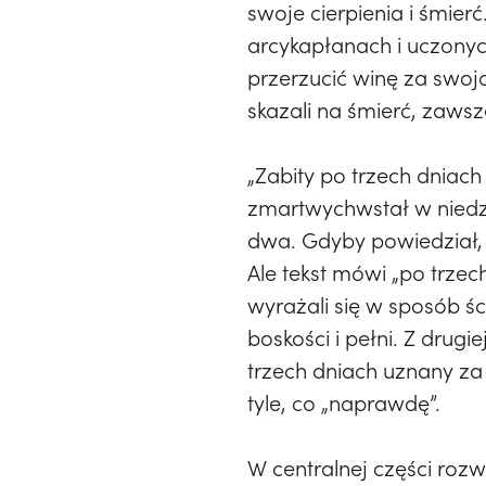
swoje cierpienia i śmier
arcykapłanach i uczonych
przerzucić winę za swoją 
skazali na śmierć, zawsze
„Zabity po trzech dniac
zmartwychwstał w niedzi
dwa. Gdyby powiedział, 
Ale tekst mówi „po trzec
wyrażali się w sposób śc
boskości i pełni. Z drug
trzech dniach uznany za
tyle, co „naprawdę”.
W centralnej części rozw