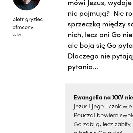
mówi Jezus, wydaje 
nie pojmują? Nie ro
piotr gryziec
sprzeczką między so
ofmconv
nich, lecz oni Go n
autor
ale boją się Go pyta
Dlaczego nie pytaj
pytania…
Ewangelia na XXV nie
Jezus i Jego uczniowie
Pouczał bowiem swoich
Go zabiją, lecz zabity
a bali się Go pytać.