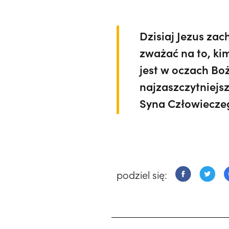
Dzisiaj Jezus za
zważać na to, kim
jest w oczach Boż
najzaszczytniejs
Syna Człowiecze
podziel się: