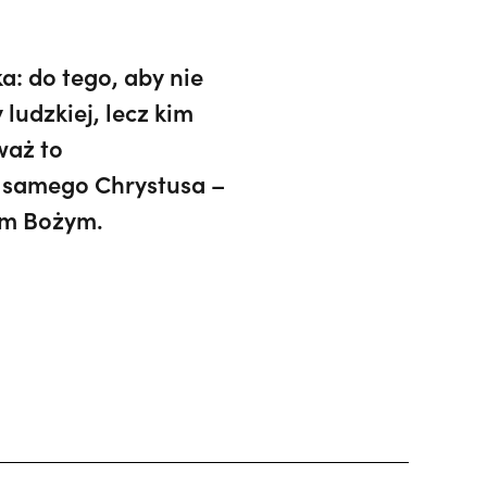
a: do tego, aby nie
 ludzkiej, lecz kim
waż to
o samego Chrystusa –
em Bożym.