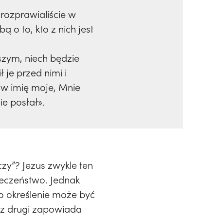
 rozprawialiście w
 o to, kto z nich jest
wszym, niech będzie
 je przed nimi i
e w imię moje, Mnie
ie posłał».
czy”? Jezus zwykle ten
ieczeństwo. Jednak
o określenie może być
raz drugi zapowiada