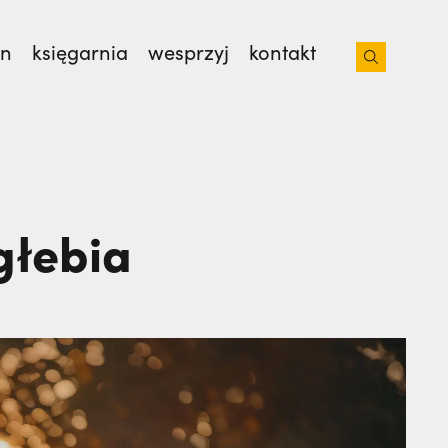
on
księgarnia
wesprzyj
kontakt
isjonarzy? | JESTEM,
Nie wiedziała, że żegna
 głebia