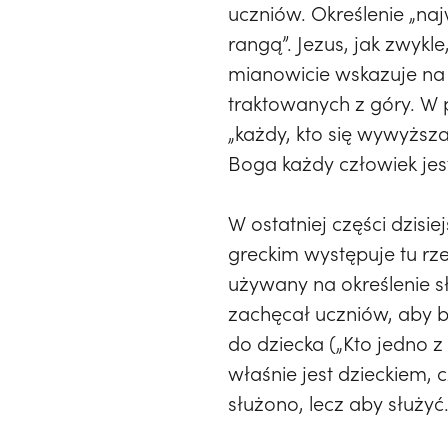
uczniów. Określenie „n
rangą”. Jezus, jak zwyk
mianowicie wskazuje na 
traktowanych z góry. W 
„każdy, kto się wywyższa
Boga każdy człowiek jes
W ostatniej części dzisi
greckim występuje tu r
używany na określenie s
zachęcał uczniów, aby b
do dziecka („Kto jedno z
właśnie jest dzieckiem, 
służono, lecz aby służyć