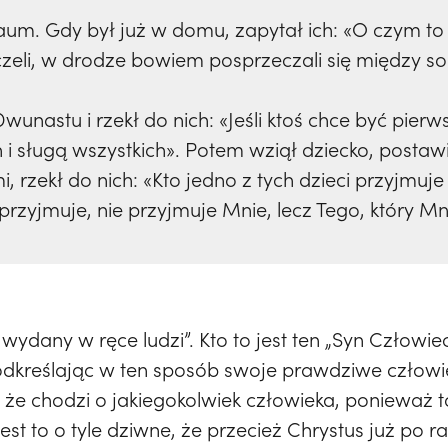
naum. Gdy był już w domu, zapytał ich: «O czym to
zeli, w drodze bowiem posprzeczali się między sobą
wunastu i rzekł do nich: «Jeśli ktoś chce być pier
 i sługą wszystkich». Potem wziął dziecko, postawił
 rzekł do nich: «Kto jedno z tych dzieci przyjmuj
przyjmuje, nie przyjmuje Mnie, lecz Tego, który Mn
ydany w ręce ludzi”. Kto to jest ten „Syn Człowie
 podkreślając w ten sposób swoje prawdziwe człow
że chodzi o jakiegokolwiek człowieka, ponieważ t
est to o tyle dziwne, że przecież Chrystus już po 