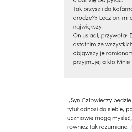
Tak przyszli do Kafar
drodze?» Lecz oni milc
największy.
On usiadł, przywołał D
ostatnim ze wszystkich
objąwszy je ramionami,
przyjmuje; a kto Mnie 
„Syn Człowieczy będzie w
tytuł odnosi do siebie,
uczniowie mogą myśleć, 
również tak rozumiane. J