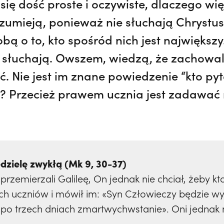
się dość proste i oczywiste, dlaczego wi
zumieją, ponieważ nie słuchają Chrystus
bą o to, kto spośród nich jest największ
ie słuchają. Owszem, wiedzą, że zachowali
ć. Nie jest im znane powiedzenie “kto pyta
ą? Przecież prawem ucznia jest zadawać
dzielę zwykłą (Mk 9, 30-37)
 przemierzali Galileę, On jednak nie chciał, żeby kt
 uczniów i mówił im: «Syn Człowieczy będzie wyd
, po trzech dniach zmartwychwstanie». Oni jednak n