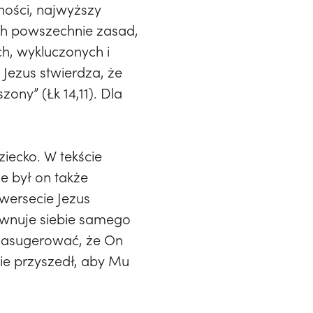
ności, najwyższy
ch powszechnie zasad,
h, wykluczonych i
Jezus stwierdza, że
ony” (Łk 14,11). Dla
ziecko. W tekście
le był on także
wersecie Jezus
równuje siebie samego
e zasugerować, że On
nie przyszedł, aby Mu