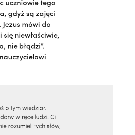
ęc uczniowie tego
a, gdyż są zajęci
y. Jezus mówi do
 się niewłaściwie,
, nie błądzi”.
 nauczycielowi
oś o tym wiedział.
any w ręce ludzi. Ci
ie rozumieli tych słów,