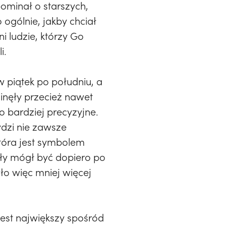
pominał o starszych,
 ogólnie, jakby chciał
i ludzie, którzy Go
i.
w piątek po południu, a
minęły przecież nawet
o bardziej precyzyjne.
ydzi nie zawsze
która jest symbolem
arły mógł być dopiero po
ło więc mniej więcej
jest największy spośród