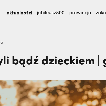
aktualności
jubileusz800
prowincja
zak
TEM,
Dlaczego terroryści bali się dwóch polskich m
ia
yli bądź dzieckiem |