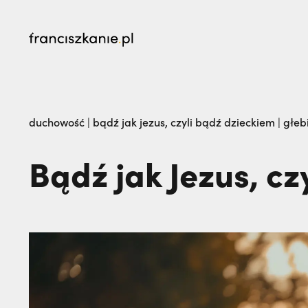
najczęściej wyszukiwane
„Nie jedź na misje, dopóki matka żyje!” | JES
duchowość
|
bądź jak jezus, czyli bądź dzieckiem | głeb
go na zawsze | JESTEM
Bądź jak Jezus, cz