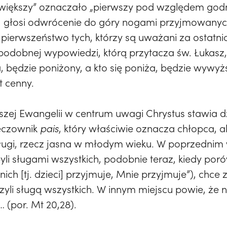
ajwiększy” oznaczało „pierwszy pod względem god
le, głosi odwrócenie do góry nogami przyjmowany
pierwszeństwo tych, którzy są uważani za ostatnic
podobnej wypowiedzi, którą przytacza św. Łukasz, 
, będzie poniżony, a kto się poniża, będzie wywyższ
t cenny.
ejszej Ewangelii w centrum uwagi Chrystus stawia d
zeczownik
pais
, który właściwie oznacza chłopca, a
ługi, rzecz jasna w młodym wieku. W poprzednim 
yli sługami wszystkich, podobnie teraz, kiedy po
 nich [tj. dzieci] przyjmuje, Mnie przyjmuje”), chc
czyli sługą wszystkich. W innym miejscu powie, że 
… (por. Mt 20,28).