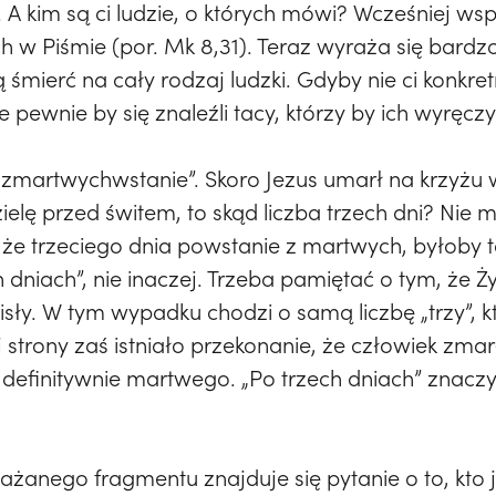
ć. A kim są ci ludzie, o których mówi? Wcześniej ws
 w Piśmie (por. Mk 8,31). Teraz wyraża się bardzo
śmierć na cały rodzaj ludzki. Gdyby nie ci konkretn
 pewnie by się znaleźli tacy, którzy by ich wyręczyl
h zmartwychwstanie”. Skoro Jezus umarł na krzyżu 
elę przed świtem, to skąd liczba trzech dni? Nie 
że trzeciego dnia powstanie z martwych, byłoby t
h dniach”, nie inaczej. Trzeba pamiętać o tym, że Ż
isły. W tym wypadku chodzi o samą liczbę „trzy”, 
iej strony zaś istniało przekonanie, że człowiek zm
 definitywnie martwego. „Po trzech dniach” znaczy
ażanego fragmentu znajduje się pytanie o to, kto 