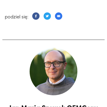
podziel się:
Jan Maria Szewek OFMConv