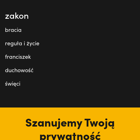
zakon
bracia
reguła i życie
franciszek
duchowość
święci
tu jesteśmy
Szanujemy Twoją
prywatność